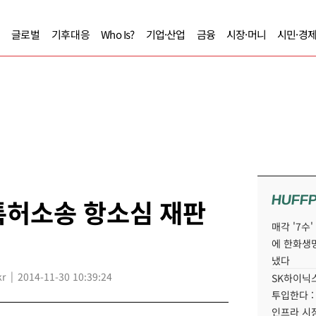
글로벌
기후대응
Who Is?
기업·산업
금융
시장·머니
시민·경
HUFF
특허소송 항소심 재판
매각 '7수
에 한화생
냈다
kr
2014-11-30 10:39:24
SK하이닉스
투입한다 :
인프라 시