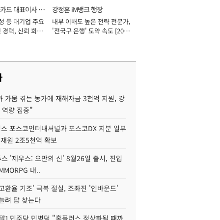
카드 대표이사 사
강정훈 iM뱅크 행장
성 등 대기업 주요
내부 이해도 높은 전략 전문가,
 경력, 신뢰 회복
'전국구 은행' 도약 속도 [2026
[2026년]
년]
사
 가뭄 겪는 농가에 재해자금 3천억 지원, 강
 역량 집중"
스 포스코인터내셔널과 포스코DX 지분 일부
 재원 2조5천억 확보
투스 '제우스: 오만의 신' 8월26일 출시, 진입
MMORPG 내..
고환율 기조' 극복 절실, 조좌진 '인바운드'
늘려 답 찾는다
정말] 민주당 민병덕 "홈플러스 정상화될 때까