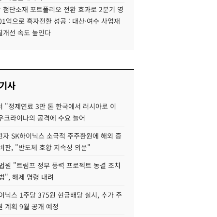
 첨단소재 포트폴리오 전환 효과로 2분기 영
01억으로 흑자전환 성공 : 대산·여수 사업재
질개선 속도 높인다
 기사
 "정제연료 3만 톤 한국에서 러시아로 이
 우크라이나의 공격에 수요 늘어
자 SK하이닉스 소극적 주주환원에 해외 증
비판, "반도체 호황 지속성 의문"
법원 "트럼프 정부 풍력 프로젝트 동결 조치
법", 해제 명령 내려
이닉스 1주당 375원 현금배당 실시, 추가 주
 계획 9월 공개 예정