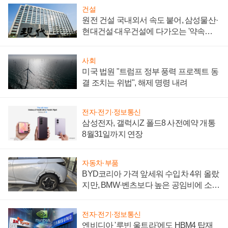
건설
원전 건설 국내외서 속도 붙어, 삼성물산·
현대건설·대우건설에 다가오는 '약속의
시간'
사회
미국 법원 "트럼프 정부 풍력 프로젝트 동
결 조치는 위법", 해제 명령 내려
전자·전기·정보통신
삼성전자, 갤럭시Z 폴드8 사전예약 개통
8월31일까지 연장
자동차·부품
BYD코리아 가격 앞세워 수입차 4위 올랐
지만, BMW·벤츠보다 높은 공임비에 소비
자 불만 폭발
전자·전기·정보통신
엔비디아 '루빈 울트라'에도 HBM4 탑재