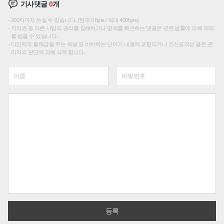
기사댓글
0
개
200자까지 쓰실 수 있습니다. (현재 0 byte / 최대 400byte)
저작권 등 다른 사람의 권리를 침해하거나 명예를 훼손하는 댓글은 관련 법률에 의해 제재
를 받을 수 있습니다.
타인에게 불쾌감을 주는 욕설 등 비하하는 단어가 내용에 포함되거나 인신공격성 글은 관
리자의 판단에 의해 삭제 합니다.