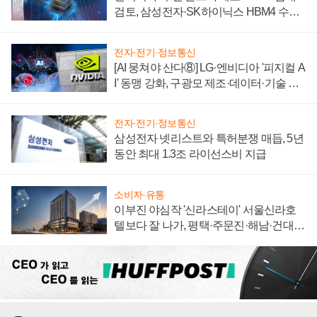
검토, 삼성전자·SK하이닉스 HBM4 수율
에 주도권 갈린다
전자·전기·정보통신
[AI 뭉쳐야 산다⑧] LG·엔비디아 '피지컬 A
I' 동맹 강화, 구광모 제조·데이터·기술 결
집해 종합 로보틱스 기업으로
전자·전기·정보통신
삼성전자 넷리스트와 특허분쟁 매듭, 5년
동안 최대 1.3조 라이선스비 지급
소비자·유통
이부진 야심작 '신라스테이' 서울신라호
텔보다 잘 나가, 평택·주문진·해남·건대로
성장판 더 넓힌다