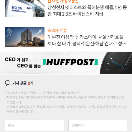
전자·전기·정보통신
삼성전자 넷리스트와 특허분쟁 매듭, 5년 동
안 최대 1.3조 라이선스비 지급
소비자·유통
이부진 야심작 '신라스테이' 서울신라호텔
보다 잘 나가, 평택·주문진·해남·건대로 성
장판 더 넓힌다
기사댓글
0
개
200자까지 쓰실 수 있습니다. (현재 0 byte / 최대 400byte)
저작권 등 다른 사람의 권리를 침해하거나 명예를 훼손하는 댓글은 관련 법률에 의해 제재를 받을
수 있습니다.
타인에게 불쾌감을 주는 욕설 등 비하하는 단어가 내용에 포함되거나 인신공격성 글은 관리자의 판
단에 의해 삭제 합니다.