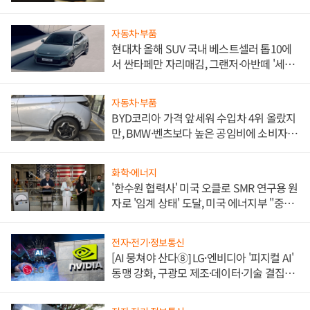
자동차·부품
현대차 올해 SUV 국내 베스트셀러 톱10에
서 싼타페만 자리매김, 그랜저·아반떼 '세단
쌍끌이'로 내수 방어
자동차·부품
BYD코리아 가격 앞세워 수입차 4위 올랐지
만, BMW·벤츠보다 높은 공임비에 소비자
불만 폭발
화학·에너지
'한수원 협력사' 미국 오클로 SMR 연구용 원
자로 '임계 상태' 도달, 미국 에너지부 "중요
한 이정표"
전자·전기·정보통신
[AI 뭉쳐야 산다⑧] LG·엔비디아 '피지컬 AI'
동맹 강화, 구광모 제조·데이터·기술 결집
해 종합 로보틱스 기업으로