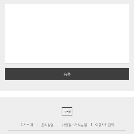
PC버전
회사소개
윤리강령
개인정보처리방침
이용자위원회