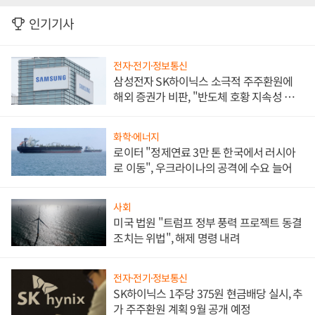
인기기사
전자·전기·정보통신
삼성전자 SK하이닉스 소극적 주주환원에
해외 증권가 비판, "반도체 호황 지속성 의
문"
화학·에너지
로이터 "정제연료 3만 톤 한국에서 러시아
로 이동", 우크라이나의 공격에 수요 늘어
사회
미국 법원 "트럼프 정부 풍력 프로젝트 동결
조치는 위법", 해제 명령 내려
전자·전기·정보통신
SK하이닉스 1주당 375원 현금배당 실시, 추
가 주주환원 계획 9월 공개 예정