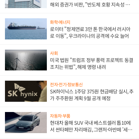
해외 증권가 비판, "반도체 호황 지속성 의
문"
화학·에너지
로이터 "정제연료 3만 톤 한국에서 러시아
로 이동", 우크라이나의 공격에 수요 늘어
사회
미국 법원 "트럼프 정부 풍력 프로젝트 동결
조치는 위법", 해제 명령 내려
전자·전기·정보통신
SK하이닉스 1주당 375원 현금배당 실시, 추
가 주주환원 계획 9월 공개 예정
자동차·부품
현대차 올해 SUV 국내 베스트셀러 톱10에
서 싼타페만 자리매김, 그랜저·아반떼 '세단
쌍끌이'로 내수 방어