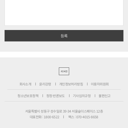
PC버전
회사소개
윤리강령
개인정보처리방침
이용자위원회
청소년보호정책
정정·반론보도
기사심의규정
불편신고
서울특별시 성동구 성수일로 39-34 서울숲더스페이스 12층
대표전화 : 1800-6522
팩스 : 070-4015-8658