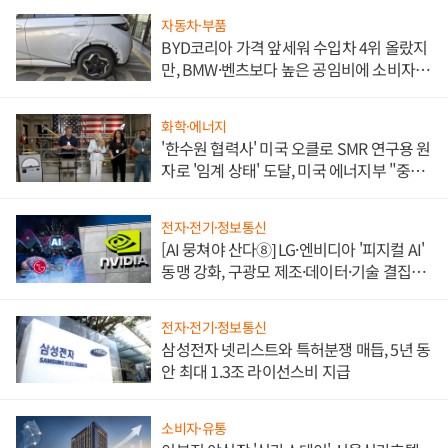
자동차·부품
BYD코리아 가격 앞세워 수입차 4위 올랐지
만, BMW·벤츠보다 높은 공임비에 소비자
불만 폭발
화학·에너지
'한수원 협력사' 미국 오클로 SMR 연구용 원
자로 '임계 상태' 도달, 미국 에너지부 "중요
한 이정표"
전자·전기·정보통신
[AI 뭉쳐야 산다⑧] LG·엔비디아 '피지컬 AI'
동맹 강화, 구광모 제조·데이터·기술 결집
해 종합 로보틱스 기업으로
전자·전기·정보통신
삼성전자 넷리스트와 특허분쟁 매듭, 5년 동
안 최대 1.3조 라이선스비 지급
소비자·유통