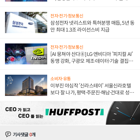
도권 갈린다
전자·전기·정보통신
삼성전자 넷리스트와 특허분쟁 매듭, 5년 동
안 최대 1.3조 라이선스비 지급
전자·전기·정보통신
[AI 뭉쳐야 산다⑧] LG·엔비디아 '피지컬 AI'
동맹 강화, 구광모 제조·데이터·기술 결집
해 종합 로보틱스 기업으로
소비자·유통
이부진 야심작 '신라스테이' 서울신라호텔
보다 잘 나가, 평택·주문진·해남·건대로 성
장판 더 넓힌다
기사댓글
0
개