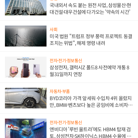
국내외서 속도 붙는 원전 사업, 삼성물산·현
대건설·대우건설에 다가오는 '약속의 시간'
사회
미국 법원 "트럼프 정부 풍력 프로젝트 동결
조치는 위법", 해제 명령 내려
전자·전기·정보통신
삼성전자, 갤럭시Z 폴드8 사전예약 개통 8
월31일까지 연장
자동차·부품
BYD코리아 가격 앞세워 수입차 4위 올랐지
만, BMW·벤츠보다 높은 공임비에 소비자
불만 폭발
전자·전기·정보통신
엔비디아 '루빈 울트라'에도 HBM4 탑재 검
토, 삼성전자·SK하이닉스 HBM4 수율에 주