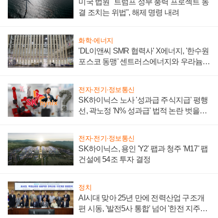
미국 법원 "트럼프 정부 풍력 프로젝트 동
결 조치는 위법", 해제 명령 내려
화학·에너지
'DL이앤씨 SMR 협력사' X에너지, '한수원
포스코 동맹' 센트러스에너지와 우라늄
계약 체결
전자·전기·정보통신
SK하이닉스 노사 '성과급 주식지급' 평행
선, 곽노정 'N% 성과급' 법적 논란 벗을지
주목
전자·전기·정보통신
SK하이닉스, 용인 'Y2' 팹과 청주 'M17' 팹
건설에 54조 투자 결정
정치
AI시대 맞아 25년 만에 전력산업 구조개
편 시동, '발전5사 통합' 넘어 '한전 지주사'