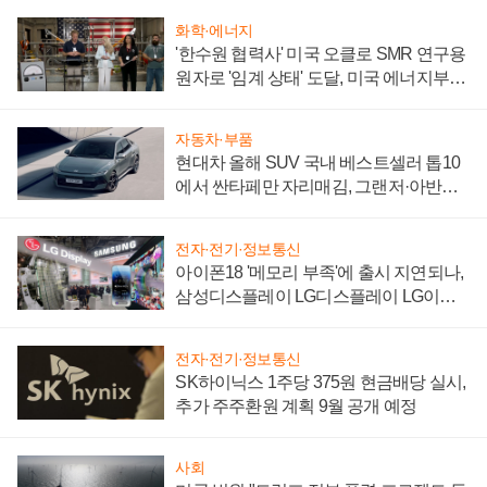
화학·에너지
'한수원 협력사' 미국 오클로 SMR 연구용
원자로 '임계 상태' 도달, 미국 에너지부
"중요한 이정표"
자동차·부품
현대차 올해 SUV 국내 베스트셀러 톱10
에서 싼타페만 자리매김, 그랜저·아반떼
'세단 쌍끌이'로 내수 방어
전자·전기·정보통신
아이폰18 '메모리 부족'에 출시 지연되나,
삼성디스플레이 LG디스플레이 LG이노
텍 '탈애플' 수익 다각화 속도
전자·전기·정보통신
SK하이닉스 1주당 375원 현금배당 실시,
추가 주주환원 계획 9월 공개 예정
사회