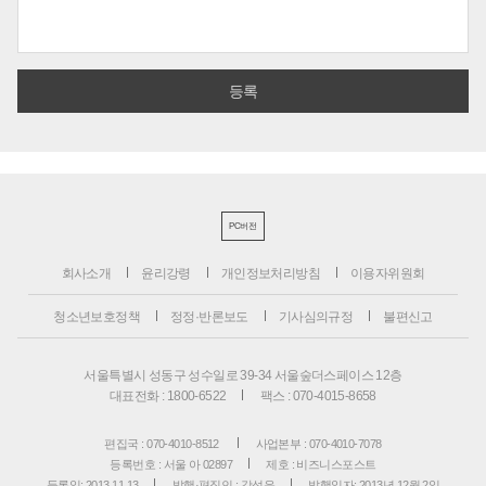
PC버전
회사소개
윤리강령
개인정보처리방침
이용자위원회
청소년보호정책
정정·반론보도
기사심의규정
불편신고
서울특별시 성동구 성수일로 39-34 서울숲더스페이스 12층
대표전화 : 1800-6522
팩스 : 070-4015-8658
편집국 : 070-4010-8512
사업본부 : 070-4010-7078
등록번호 : 서울 아 02897
제호 : 비즈니스포스트
등록일: 2013.11.13
발행·편집인 : 강석운
발행일자: 2013년 12월 2일