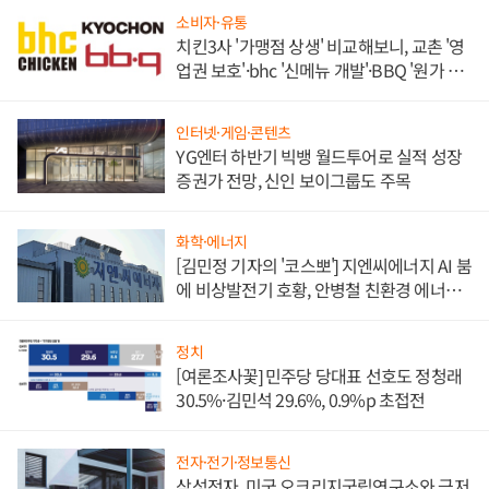
소비자·유통
치킨3사 '가맹점 상생' 비교해보니, 교촌 '영
업권 보호'·bhc '신메뉴 개발'·BBQ '원가 부
담'
인터넷·게임·콘텐츠
YG엔터 하반기 빅뱅 월드투어로 실적 성장
증권가 전망, 신인 보이그룹도 주목
화학·에너지
[김민정 기자의 '코스뽀'] 지엔씨에너지 AI 붐
에 비상발전기 호황, 안병철 친환경 에너지
발전전문기업 향한다
정치
[여론조사꽃] 민주당 당대표 선호도 정청래
30.5%·김민석 29.6%, 0.9%p 초접전
전자·전기·정보통신
삼성전자, 미국 오크리지국립연구소와 극저