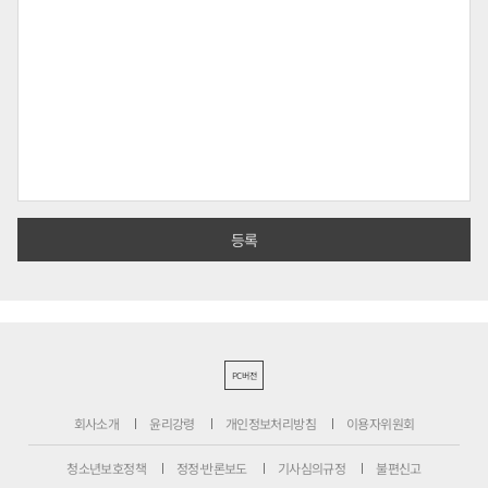
PC버전
회사소개
윤리강령
개인정보처리방침
이용자위원회
청소년보호정책
정정·반론보도
기사심의규정
불편신고