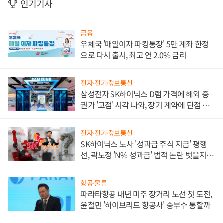
인기기사
금융
우체국 '매일이자 파킹통장' 5만 계좌 한정
으로 다시 출시, 최고 연 2.0% 금리
전자·전기·정보통신
삼성전자 SK하이닉스 D램 가격에 해외 증
권가 '고점' 시각 나와, 장기 계약에 단점 부
각
전자·전기·정보통신
SK하이닉스 노사 '성과급 주식 지급' 평행
선, 곽노정 'N% 성과급' 법적 논란 벗을지 주
목
항공·물류
파라타항공 내년 미주 장거리 노선 첫 도전,
윤철민 '하이브리드 항공사' 승부수 통할까