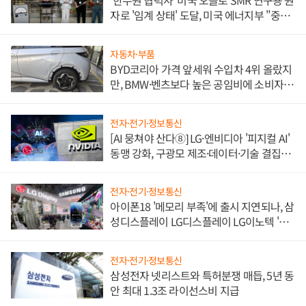
'한수원 협력사' 미국 오클로 SMR 연구용 원
자로 '임계 상태' 도달, 미국 에너지부 "중요
한 이정표"
자동차·부품
BYD코리아 가격 앞세워 수입차 4위 올랐지
만, BMW·벤츠보다 높은 공임비에 소비자
불만 폭발
전자·전기·정보통신
[AI 뭉쳐야 산다⑧] LG·엔비디아 '피지컬 AI'
동맹 강화, 구광모 제조·데이터·기술 결집
해 종합 로보틱스 기업으로
전자·전기·정보통신
아이폰18 '메모리 부족'에 출시 지연되나, 삼
성디스플레이 LG디스플레이 LG이노텍 '탈
애플' 수익 다각화 속도
전자·전기·정보통신
삼성전자 넷리스트와 특허분쟁 매듭, 5년 동
안 최대 1.3조 라이선스비 지급