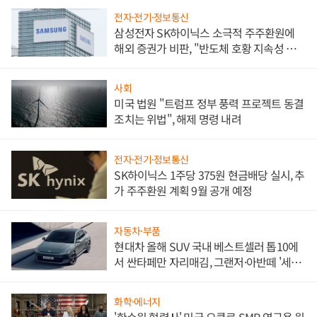
전자·전기·정보통신
삼성전자 SK하이닉스 소극적 주주환원에
해외 증권가 비판, "반도체 호황 지속성 의
문"
사회
미국 법원 "트럼프 정부 풍력 프로젝트 동결
조치는 위법", 해제 명령 내려
전자·전기·정보통신
SK하이닉스 1주당 375원 현금배당 실시, 추
가 주주환원 계획 9월 공개 예정
자동차·부품
현대차 올해 SUV 국내 베스트셀러 톱10에
서 싼타페만 자리매김, 그랜저·아반떼 '세단
쌍끌이'로 내수 방어
화학·에너지