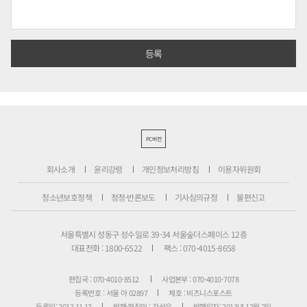
PC버전
회사소개
윤리강령
개인정보처리방침
이용자위원회
청소년보호정책
정정·반론보도
기사심의규정
불편신고
서울특별시 성동구 성수일로 39-34 서울숲더스페이스 12층
대표전화 : 1800-6522
팩스 : 070-4015-8658
편집국 : 070-4010-8512
사업본부 : 070-4010-7078
등록번호 : 서울 아 02897
제호 : 비즈니스포스트
등록일: 2013.11.13
발행·편집인 : 강석운
발행일자: 2013년 12월 2일