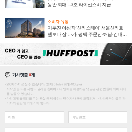
동안 최대 1.3조 라이선스비 지급
소비자·유통
이부진 야심작 '신라스테이' 서울신라호
텔보다 잘 나가, 평택·주문진·해남·건대로
성장판 더 넓힌다
기사댓글
0
개
200자까지 쓰실 수 있습니다. (현재 0 byte / 최대 400byte)
저작권 등 다른 사람의 권리를 침해하거나 명예를 훼손하는 댓글은 관련 법률에 의해 제재
를 받을 수 있습니다.
타인에게 불쾌감을 주는 욕설 등 비하하는 단어가 내용에 포함되거나 인신공격성 글은 관
리자의 판단에 의해 삭제 합니다.