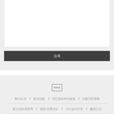
PC버전
회사소개
윤리강령
개인정보처리방침
이용자위원회
청소년보호정책
정정·반론보도
기사심의규정
불편신고