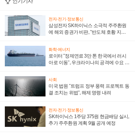
인기기사
전자·전기·정보통신
삼성전자 SK하이닉스 소극적 주주환원
에 해외 증권가 비판, "반도체 호황 지속
성 의문"
화학·에너지
로이터 "정제연료 3만 톤 한국에서 러시
아로 이동", 우크라이나의 공격에 수요 늘
어
사회
미국 법원 "트럼프 정부 풍력 프로젝트 동
결 조치는 위법", 해제 명령 내려
전자·전기·정보통신
SK하이닉스 1주당 375원 현금배당 실시,
추가 주주환원 계획 9월 공개 예정