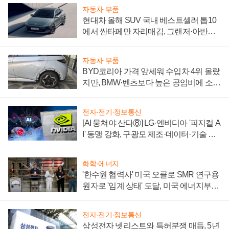
자동차·부품
현대차 올해 SUV 국내 베스트셀러 톱10
에서 싼타페만 자리매김, 그랜저·아반떼
'세단 쌍끌이'로 내수 방어
자동차·부품
BYD코리아 가격 앞세워 수입차 4위 올랐
지만, BMW·벤츠보다 높은 공임비에 소비
자 불만 폭발
전자·전기·정보통신
[AI 뭉쳐야 산다⑧] LG·엔비디아 '피지컬 A
I' 동맹 강화, 구광모 제조·데이터·기술 결
집해 종합 로보틱스 기업으로
화학·에너지
'한수원 협력사' 미국 오클로 SMR 연구용
원자로 '임계 상태' 도달, 미국 에너지부
"중요한 이정표"
전자·전기·정보통신
삼성전자 넷리스트와 특허분쟁 매듭, 5년