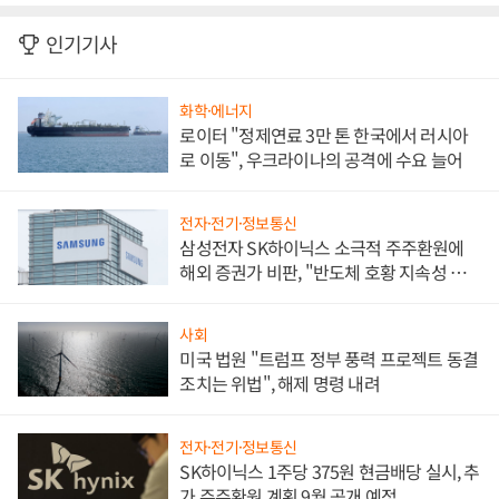
인기기사
화학·에너지
로이터 "정제연료 3만 톤 한국에서 러시아
로 이동", 우크라이나의 공격에 수요 늘어
전자·전기·정보통신
삼성전자 SK하이닉스 소극적 주주환원에
해외 증권가 비판, "반도체 호황 지속성 의
문"
사회
미국 법원 "트럼프 정부 풍력 프로젝트 동결
조치는 위법", 해제 명령 내려
전자·전기·정보통신
SK하이닉스 1주당 375원 현금배당 실시, 추
가 주주환원 계획 9월 공개 예정