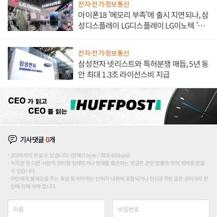
전자·전기·정보통신
아이폰18 '메모리 부족'에 출시 지연되나, 삼
성디스플레이 LG디스플레이 LG이노텍 '탈
애플' 수익 다각화 속도
전자·전기·정보통신
삼성전자 넷리스트와 특허분쟁 매듭, 5년 동
안 최대 1.3조 라이선스비 지급
기사댓글
0
개
200자까지 쓰실 수 있습니다. (현재 0 byte / 최대 400byte)
저작권 등 다른 사람의 권리를 침해하거나 명예를 훼손하는 댓글은 관련 법률에 의해 제재를 받을
수 있습니다.
타인에게 불쾌감을 주는 욕설 등 비하하는 단어가 내용에 포함되거나 인신공격성 글은 관리자의 판
단에 의해 삭제 합니다.