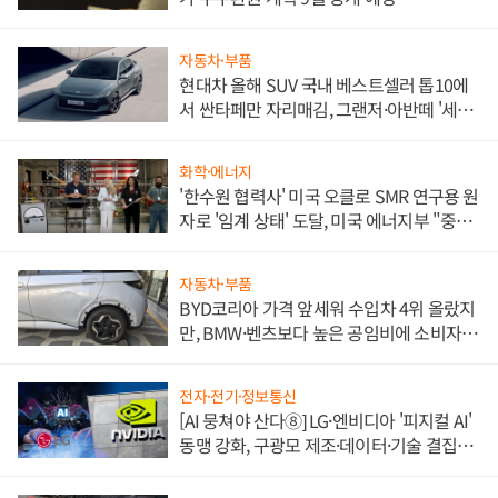
자동차·부품
현대차 올해 SUV 국내 베스트셀러 톱10에
서 싼타페만 자리매김, 그랜저·아반떼 '세단
쌍끌이'로 내수 방어
화학·에너지
'한수원 협력사' 미국 오클로 SMR 연구용 원
자로 '임계 상태' 도달, 미국 에너지부 "중요
한 이정표"
자동차·부품
BYD코리아 가격 앞세워 수입차 4위 올랐지
만, BMW·벤츠보다 높은 공임비에 소비자
불만 폭발
전자·전기·정보통신
[AI 뭉쳐야 산다⑧] LG·엔비디아 '피지컬 AI'
동맹 강화, 구광모 제조·데이터·기술 결집
해 종합 로보틱스 기업으로