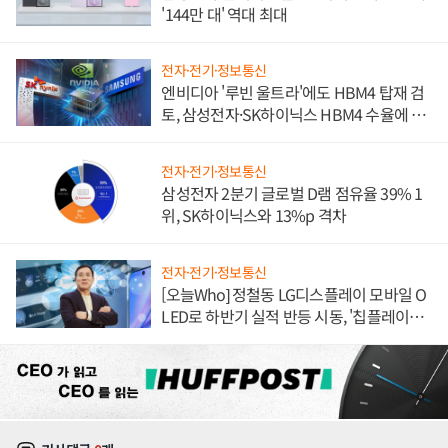
'144만 대' 역대 최대
전자·전기·정보통신
엔비디아 '루빈 울트라'에도 HBM4 탑재 검
토, 삼성전자·SK하이닉스 HBM4 수율에 주
도권 갈린다
전자·전기·정보통신
삼성전자 2분기 글로벌 D램 점유율 39% 1
위, SK하이닉스와 13%p 격차
전자·전기·정보통신
[오늘Who] 정철동 LG디스플레이 모바일 O
LED로 하반기 실적 반등 시동, '칩플레이
션'에 가격 인하 압박은 부담