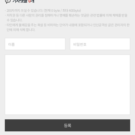
기사댓글
0
개
200자까지 쓰실 수 있습니다. (현재 0 byte / 최대 400byte)
저작권 등 다른 사람의 권리를 침해하거나 명예를 훼손하는 댓글은 관련 법률에 의해 제재를 받을
수 있습니다.
타인에게 불쾌감을 주는 욕설 등 비하하는 단어가 내용에 포함되거나 인신공격성 글은 관리자의 판
단에 의해 삭제 합니다.