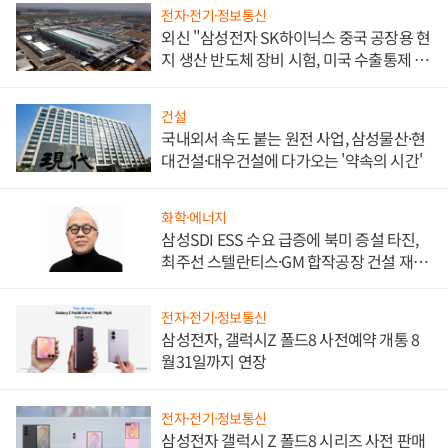
전자·전기·정보통신
외신 "삼성전자 SK하이닉스 중국 공장용 현
지 생산 반도체 장비 시험, 미국 수출통제 대
비"
건설
국내외서 속도 붙는 원전 사업, 삼성물산·현
대건설·대우건설에 다가오는 '약속의 시간'
화학·에너지
삼성SDI ESS 수요 급증에 북미 증설 타진,
최주선 스텔란티스·GM 합작공장 건설 재추
진하나
전자·전기·정보통신
삼성전자, 갤럭시Z 폴드8 사전예약 개통 8
월31일까지 연장
전자·전기·정보통신
삼성전자 갤럭시 Z 폴드8 시리즈 사전 판매