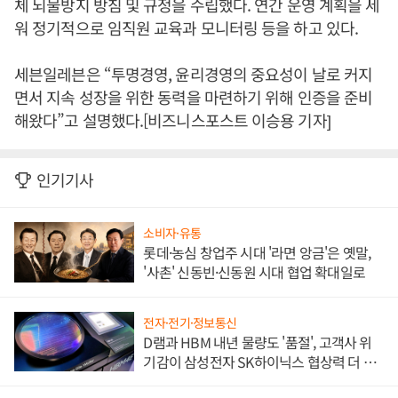
체 뇌물방지 방침 및 규정을 수립했다. 연간 운영 계획을 세
워 정기적으로 임직원 교육과 모니터링 등을 하고 있다.
세븐일레븐은 “투명경영, 윤리경영의 중요성이 날로 커지
면서 지속 성장을 위한 동력을 마련하기 위해 인증을 준비
해왔다”고 설명했다.[비즈니스포스트 이승용 기자]
인기기사
소비자·유통
롯데·농심 창업주 시대 '라면 앙금'은 옛말,
'사촌' 신동빈·신동원 시대 협업 확대일로
전자·전기·정보통신
D램과 HBM 내년 물량도 '품절', 고객사 위
기감이 삼성전자 SK하이닉스 협상력 더 키
워