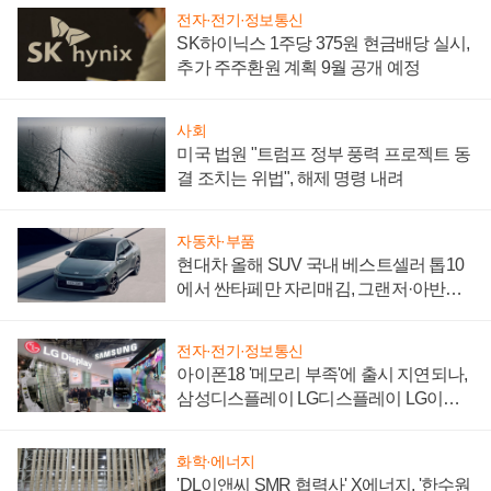
전자·전기·정보통신
SK하이닉스 1주당 375원 현금배당 실시,
추가 주주환원 계획 9월 공개 예정
사회
미국 법원 "트럼프 정부 풍력 프로젝트 동
결 조치는 위법", 해제 명령 내려
자동차·부품
현대차 올해 SUV 국내 베스트셀러 톱10
에서 싼타페만 자리매김, 그랜저·아반떼
'세단 쌍끌이'로 내수 방어
전자·전기·정보통신
아이폰18 '메모리 부족'에 출시 지연되나,
삼성디스플레이 LG디스플레이 LG이노
텍 '탈애플' 수익 다각화 속도
화학·에너지
'DL이앤씨 SMR 협력사' X에너지, '한수원