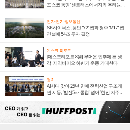
포스코 동맹' 센트러스에너지와 우라늄
계약 체결
전자·전기·정보통신
SK하이닉스, 용인 'Y2' 팹과 청주 'M17' 팹
건설에 54조 투자 결정
데스크 리포트
[데스크리포트 8월] 무더운 입추에 든 생
각, 제약바이오 하반기 훈풍 기대한다
정치
AI시대 맞아 25년 만에 전력산업 구조개
편 시동, '발전5사 통합' 넘어 '한전 지주사'
재편론도