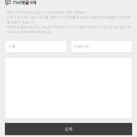
기사댓글
0
개
200자까지 쓰실 수 있습니다. (현재 0 byte / 최대 400byte)
저작권 등 다른 사람의 권리를 침해하거나 명예를 훼손하는 댓글은 관련 법률에 의해 제재
를 받을 수 있습니다.
타인에게 불쾌감을 주는 욕설 등 비하하는 단어가 내용에 포함되거나 인신공격성 글은 관
리자의 판단에 의해 삭제 합니다.