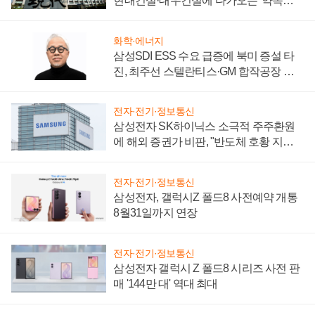
현대건설·대우건설에 다가오는 '약속의
시간'
화학·에너지
삼성SDI ESS 수요 급증에 북미 증설 타
진, 최주선 스텔란티스·GM 합작공장 건
설 재추진하나
전자·전기·정보통신
삼성전자 SK하이닉스 소극적 주주환원
에 해외 증권가 비판, "반도체 호황 지속
성 의문"
전자·전기·정보통신
삼성전자, 갤럭시Z 폴드8 사전예약 개통
8월31일까지 연장
전자·전기·정보통신
삼성전자 갤럭시 Z 폴드8 시리즈 사전 판
매 '144만 대' 역대 최대