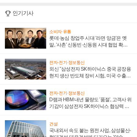
인기기사
소비자·유통
롯데·농심 창업주 시대 '라면 앙금'은 옛
말, '사촌' 신동빈·신동원 시대 협업 확대
일로
전자·전기·정보통신
외신 "삼성전자 SK하이닉스 중국 공장용
현지 생산 반도체 장비 시험, 미국 수출통
제 대비"
전자·전기·정보통신
D램과 HBM 내년 물량도 '품절', 고객사 위
기감이 삼성전자 SK하이닉스 협상력 더
키워
건설
국내외서 속도 붙는 원전 사업, 삼성물산·