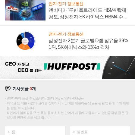
전자·전기·정보통신
엔비디아 '루빈 울트라'에도 HBM4 탑재
검토, 삼성전자·SK하이닉스 HBM4 수율
에 주도권 갈린다
전자·전기·정보통신
삼성전자 2분기 글로벌 D램 점유율 39%
1위, SK하이닉스와 13%p 격차
기사댓글
0
개
200자까지 쓰실 수 있습니다. (현재 0 byte / 최대 400byte)
저작권 등 다른 사람의 권리를 침해하거나 명예를 훼손하는 댓글은 관련 법률에 의해 제재
를 받을 수 있습니다.
타인에게 불쾌감을 주는 욕설 등 비하하는 단어가 내용에 포함되거나 인신공격성 글은 관
리자의 판단에 의해 삭제 합니다.