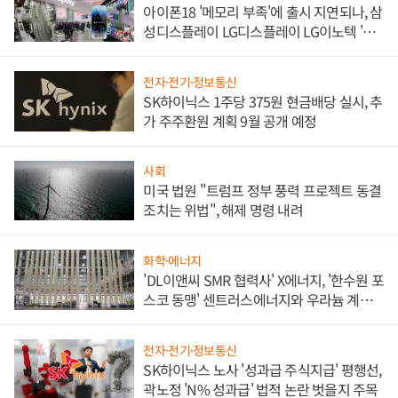
아이폰18 '메모리 부족'에 출시 지연되나, 삼
성디스플레이 LG디스플레이 LG이노텍 '탈
애플' 수익 다각화 속도
전자·전기·정보통신
SK하이닉스 1주당 375원 현금배당 실시, 추
가 주주환원 계획 9월 공개 예정
사회
미국 법원 "트럼프 정부 풍력 프로젝트 동결
조치는 위법", 해제 명령 내려
화학·에너지
'DL이앤씨 SMR 협력사' X에너지, '한수원 포
스코 동맹' 센트러스에너지와 우라늄 계약
체결
전자·전기·정보통신
SK하이닉스 노사 '성과급 주식지급' 평행선,
곽노정 'N% 성과급' 법적 논란 벗을지 주목