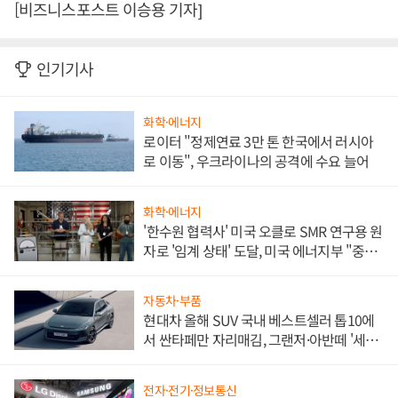
[비즈니스포스트 이승용 기자]
인기기사
화학·에너지
로이터 "정제연료 3만 톤 한국에서 러시아
로 이동", 우크라이나의 공격에 수요 늘어
화학·에너지
'한수원 협력사' 미국 오클로 SMR 연구용 원
자로 '임계 상태' 도달, 미국 에너지부 "중요
한 이정표"
자동차·부품
현대차 올해 SUV 국내 베스트셀러 톱10에
서 싼타페만 자리매김, 그랜저·아반떼 '세단
쌍끌이'로 내수 방어
전자·전기·정보통신