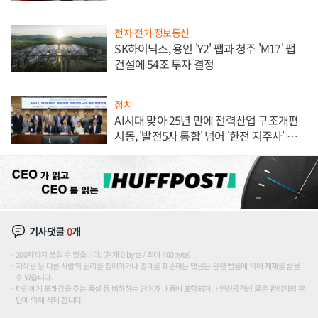
전자·전기·정보통신
SK하이닉스, 용인 'Y2' 팹과 청주 'M17' 팹
건설에 54조 투자 결정
정치
AI시대 맞아 25년 만에 전력산업 구조개편
시동, '발전5사 통합' 넘어 '한전 지주사' 재편
론도
기사댓글
0
개
200자까지 쓰실 수 있습니다. (현재 0 byte / 최대 400byte)
저작권 등 다른 사람의 권리를 침해하거나 명예를 훼손하는 댓글은 관련 법률에 의해 제재를 받을
수 있습니다.
타인에게 불쾌감을 주는 욕설 등 비하하는 단어가 내용에 포함되거나 인신공격성 글은 관리자의 판
단에 의해 삭제 합니다.