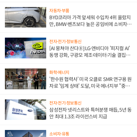
자동차·부품
BYD코리아 가격 앞세워 수입차 4위 올랐지
만, BMW·벤츠보다 높은 공임비에 소비자
불만 폭발
전자·전기·정보통신
[AI 뭉쳐야 산다⑧] LG·엔비디아 '피지컬 AI'
동맹 강화, 구광모 제조·데이터·기술 결집
해 종합 로보틱스 기업으로
화학·에너지
'한수원 협력사' 미국 오클로 SMR 연구용 원
자로 '임계 상태' 도달, 미국 에너지부 "중요
한 이정표"
전자·전기·정보통신
삼성전자 넷리스트와 특허분쟁 매듭, 5년 동
안 최대 1.3조 라이선스비 지급
소비자·유통