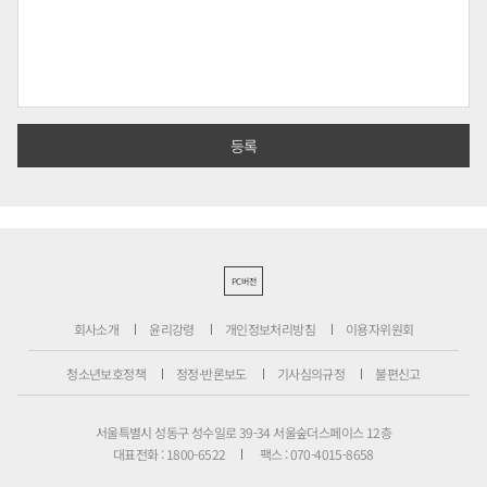
PC버전
회사소개
윤리강령
개인정보처리방침
이용자위원회
청소년보호정책
정정·반론보도
기사심의규정
불편신고
서울특별시 성동구 성수일로 39-34 서울숲더스페이스 12층
대표전화 : 1800-6522
팩스 : 070-4015-8658