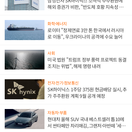
삼성전자 SK하이닉스 소극적 주주환원에
해외 증권가 비판, "반도체 호황 지속성 의
문"
화학·에너지
로이터 "정제연료 3만 톤 한국에서 러시아
로 이동", 우크라이나의 공격에 수요 늘어
사회
미국 법원 "트럼프 정부 풍력 프로젝트 동결
조치는 위법", 해제 명령 내려
전자·전기·정보통신
SK하이닉스 1주당 375원 현금배당 실시, 추
가 주주환원 계획 9월 공개 예정
자동차·부품
현대차 올해 SUV 국내 베스트셀러 톱10에
서 싼타페만 자리매김, 그랜저·아반떼 '세단
쌍끌이'로 내수 방어