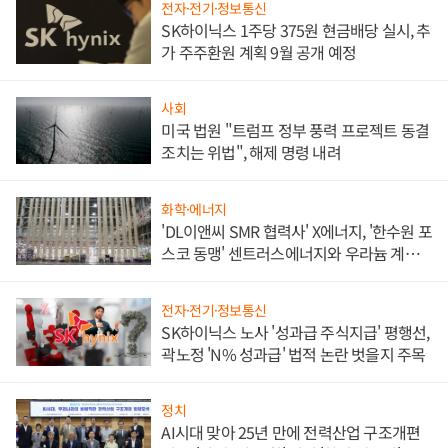
전자·전기·정보통신
SK하이닉스 1주당 375원 현금배당 실시, 추
가 주주환원 계획 9월 공개 예정
사회
미국 법원 "트럼프 정부 풍력 프로젝트 동결
조치는 위법", 해제 명령 내려
화학·에너지
'DL이앤씨 SMR 협력사' X에너지, '한수원 포
스코 동맹' 센트러스에너지와 우라늄 계약
체결
전자·전기·정보통신
SK하이닉스 노사 '성과급 주식지급' 평행선,
곽노정 'N% 성과급' 법적 논란 벗을지 주목
정치
AI시대 맞아 25년 만에 전력산업 구조개편