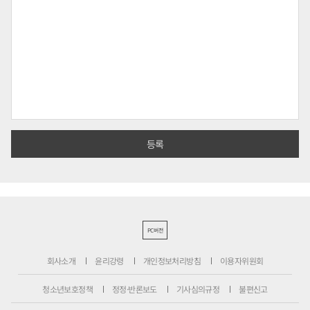
PC버전
회사소개
윤리강령
개인정보처리방침
이용자위원회
청소년보호정책
정정·반론보도
기사심의규정
불편신고