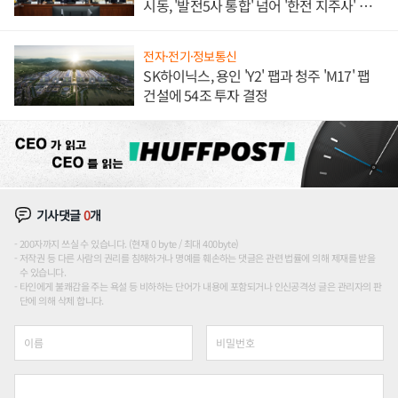
시동, '발전5사 통합' 넘어 '한전 지주사' 재편
론도
전자·전기·정보통신
SK하이닉스, 용인 'Y2' 팹과 청주 'M17' 팹
건설에 54조 투자 결정
기사댓글
0
개
200자까지 쓰실 수 있습니다. (현재 0 byte / 최대 400byte)
저작권 등 다른 사람의 권리를 침해하거나 명예를 훼손하는 댓글은 관련 법률에 의해 제재를 받을
수 있습니다.
타인에게 불쾌감을 주는 욕설 등 비하하는 단어가 내용에 포함되거나 인신공격성 글은 관리자의 판
단에 의해 삭제 합니다.