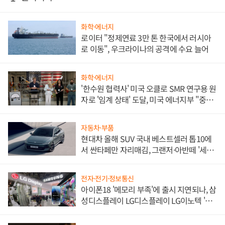
화학·에너지
로이터 "정제연료 3만 톤 한국에서 러시아
로 이동", 우크라이나의 공격에 수요 늘어
화학·에너지
'한수원 협력사' 미국 오클로 SMR 연구용 원
자로 '임계 상태' 도달, 미국 에너지부 "중요
한 이정표"
자동차·부품
현대차 올해 SUV 국내 베스트셀러 톱10에
서 싼타페만 자리매김, 그랜저·아반떼 '세단
쌍끌이'로 내수 방어
전자·전기·정보통신
아이폰18 '메모리 부족'에 출시 지연되나, 삼
성디스플레이 LG디스플레이 LG이노텍 '탈
애플' 수익 다각화 속도