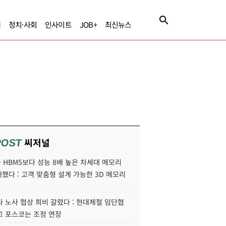
제
정치·사회
인사이트
JOB+
최신뉴스
씨저널
POST
HBM5보다 성능 8배 높은 차세대 메모리
개했다 : 고객 맞춤형 설계 가능한 3D 메모리
 노사 협상 희비 갈렸다 : 현대제철 임단협
고 포스코는 조정 연장