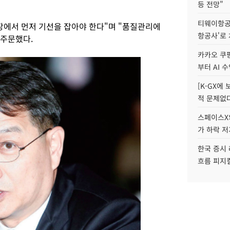
등 전망"
티웨이항공
장에서 먼저 기선을 잡아야 한다"며 "품질관리에
항공사'로
 주문했다.
카카오 쿠팡
부터 AI 
[K-GX에
적 문제없다
스페이스X의
가 하락 
한국 증시 
흐름 피지컬