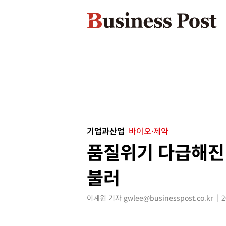
기업과산업
바이오·제약
품질위기 다급해진 
불러
이계원 기자 gwlee@businesspost.co.kr
2