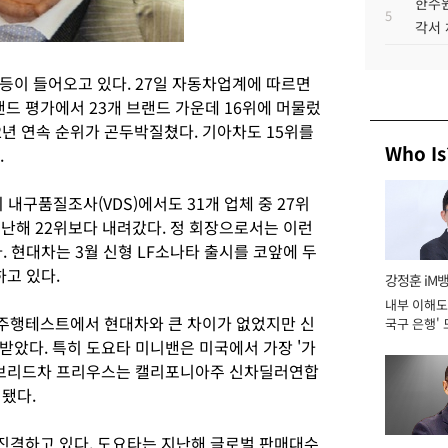
한수원
5
각서
등이 들어오고 있다. 27일 자동차업계에 따르면
 평가에서 23개 브랜드 가운데 16위에 머물렀
해 2년 연속 순위가 곤두박질쳤다. 기아차도 15위를
Who Is
.
내구품질조사(VDS)에서도 31개 업체 중 27위
 지난해 22위보다 내려갔다. 정 회장으로서는 이런
. 현대차는 3월 신형 LF소나타 출시를 코앞에 두
하고 있다.
강정훈 iM
내부 이해도 
. 주행테스트에서 현대차와 큰 차이가 없었지만 신
국구 은행' 
받았다. 특히 도요타 미니밴은 미국에서 가장 '가
하이브리드차 프리우스는 캘리포니아주 신차딜러연합
정됐다.
진격하고 있다. 도요타는 지난해 글로벌 판매대수