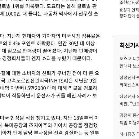
조현상 HS
글로벌 1위를 기록했다. 도요타는 올해 글로벌 판
효성과 인적 
장
판매 1000만 대 돌파는 자동차 역사에서 전무한 숫
정화 단계 들
다. 지난해 현대차와 기아차의 미국시장 점유율은
인트와 0.4% 포인트 하락했다. 연간 30만 대 이상
최신기
만 대 밑으로 판매량이 떨어졌다. 지난해 판매량이
본 경쟁회사들이 엔저 효과를 누렸기 때문이다.
포스코 비롯
현대차 보
질에 대한 소비자의 신뢰가 무너진 점이 더 큰 요
삼성전자·넷
국 고속도로안전관리국(NHTSA)은 지난달 9일
라이선스비
명 아반떼) 5만2000 대에 대해 리콜을 검토하
에어백이 작동하면서 운전자가 귀를 베인 사례가 보
삼성전자 
비판, "반
공정위 통
국 현장을 직접 챙기고 있다. 지난 18일부터 이
책임 이용
차 북미공장과 조지아주의 기아차 공장을 점검했
기아차 판매 담당 부사장을 전격 경질하는 등 일부
하나증권 "