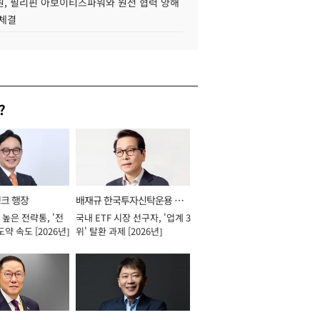
, 필리핀 아보이티즈파워와 원전 협력 양해
 체결
?
뱅크 행장
배재규 한국투자신탁운용 대
높은 전략통, '전
국내 ETF 시장 선구자, '업계 3
표이사 사장
도약 속도 [2026년]
위' 탈환 과제 [2026년]