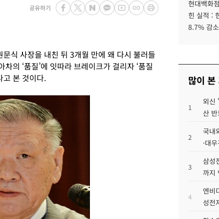
현대백화점그
공유하기
힌 실적 :
8.7% 감소
권문식 사장을 내친 뒤 3개월 만에 왜 다시 불러들
아차의 ‘품질’에 잇따라 브레이크가 걸리자 ‘품질
다고 본 것이다.
많이 본
외신 
1
산 반
국내외
2
·대우
삼성전
3
까지
엔비디
4
성전자