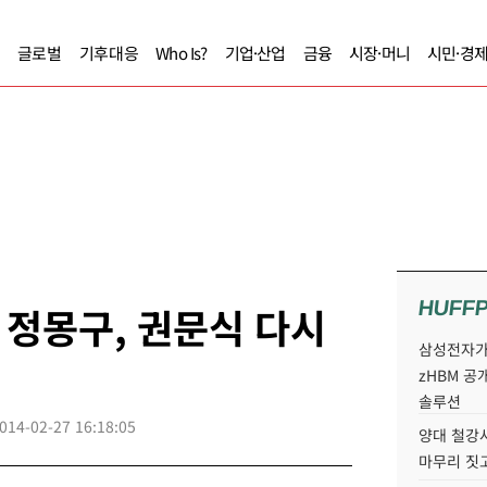
글로벌
기후대응
Who Is?
기업·산업
금융
시장·머니
시민·경
HUFF
정몽구, 권문식 다시
삼성전자가 
zHBM 공
솔루션
014-02-27 16:18:05
양대 철강사
마무리 짓