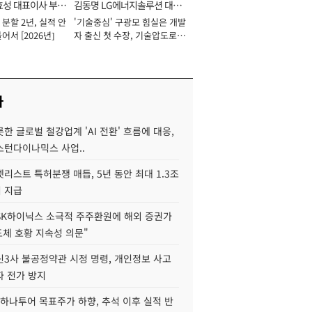
효성 대표이사 부회
김동명 LG에너지솔루션 대표
분할 2년, 실적 안
'기술중심' 구광모 힘실은 개발
이사 사장
어서 [2026년]
자 출신 첫 수장, 기술압도로
경쟁력 확보 사활 [2026년]
사
한 글로벌 철강업계 'AI 전환' 흐름에 대응,
스턴다이나믹스 사업..
리스트 특허분쟁 매듭, 5년 동안 최대 1.3조
 지급
SK하이닉스 소극적 주주환원에 해외 증권가
도체 호황 지속성 의문"
신3사 불공정약관 시정 명령, 개인정보 사고
자 전가 방지
하나투어 목표주가 하향, 추석 이후 실적 반