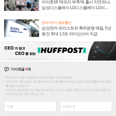
아이폰18 '메모리 부족'에 출시 지연되나,
삼성디스플레이 LG디스플레이 LG이노
텍 '탈애플' 수익 다각화 속도
전자·전기·정보통신
삼성전자 넷리스트와 특허분쟁 매듭, 5년
동안 최대 1.3조 라이선스비 지급
기사댓글
0
개
200자까지 쓰실 수 있습니다. (현재 0 byte / 최대 400byte)
저작권 등 다른 사람의 권리를 침해하거나 명예를 훼손하는 댓글은 관련 법률에 의해 제재
를 받을 수 있습니다.
타인에게 불쾌감을 주는 욕설 등 비하하는 단어가 내용에 포함되거나 인신공격성 글은 관
리자의 판단에 의해 삭제 합니다.