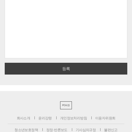
PC버전
회사소개
윤리강령
개인정보처리방침
이용자위원회
청소년보호정책
정정·반론보도
기사심의규정
불편신고