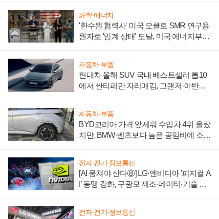
화학·에너지
'한수원 협력사' 미국 오클로 SMR 연구용
원자로 '임계 상태' 도달, 미국 에너지부
"중요한 이정표"
자동차·부품
현대차 올해 SUV 국내 베스트셀러 톱10
에서 싼타페만 자리매김, 그랜저·아반떼
'세단 쌍끌이'로 내수 방어
자동차·부품
BYD코리아 가격 앞세워 수입차 4위 올랐
지만, BMW·벤츠보다 높은 공임비에 소비
자 불만 폭발
전자·전기·정보통신
[AI 뭉쳐야 산다⑧] LG·엔비디아 '피지컬 A
I' 동맹 강화, 구광모 제조·데이터·기술 결
집해 종합 로보틱스 기업으로
전자·전기·정보통신