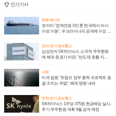
인기기사
화학·에너지
로이터 "정제연료 3만 톤 한국에서 러시
아로 이동", 우크라이나의 공격에 수요 늘
어
전자·전기·정보통신
삼성전자 SK하이닉스 소극적 주주환원
에 해외 증권가 비판, "반도체 호황 지속
성 의문"
사회
미국 법원 "트럼프 정부 풍력 프로젝트 동
결 조치는 위법", 해제 명령 내려
전자·전기·정보통신
SK하이닉스 1주당 375원 현금배당 실시,
추가 주주환원 계획 9월 공개 예정