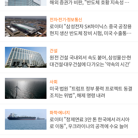
해외 증권가 비판, "반도체 호황 지속성 의
문"
전자·전기·정보통신
로이터 "삼성전자 SK하이닉스 중국 공장용
현지 생산 반도체 장비 시험, 미국 수출통제
대비"
건설
원전 건설 국내외서 속도 붙어, 삼성물산·현
대건설·대우건설에 다가오는 '약속의 시간'
사회
미국 법원 "트럼프 정부 풍력 프로젝트 동결
조치는 위법", 해제 명령 내려
화학·에너지
로이터 "정제연료 3만 톤 한국에서 러시아
로 이동", 우크라이나의 공격에 수요 늘어