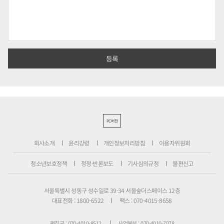
PC버전
회사소개
윤리강령
개인정보처리방침
이용자위원회
청소년보호정책
정정·반론보도
기사심의규정
불편신고
서울특별시 성동구 성수일로 39-34 서울숲더스페이스 12층
대표전화 : 1800-6522
팩스 : 070-4015-8658
편집국 : 070-4010-8512
사업본부 : 070-4010-7078