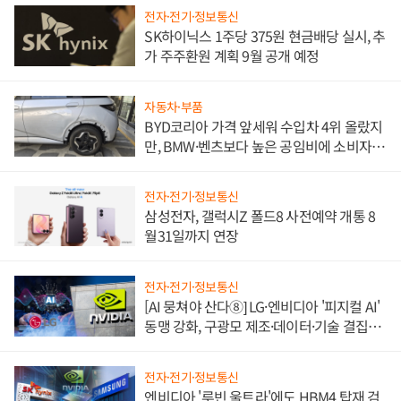
전자·전기·정보통신
SK하이닉스 1주당 375원 현금배당 실시, 추
가 주주환원 계획 9월 공개 예정
자동차·부품
BYD코리아 가격 앞세워 수입차 4위 올랐지
만, BMW·벤츠보다 높은 공임비에 소비자
불만 폭발
전자·전기·정보통신
삼성전자, 갤럭시Z 폴드8 사전예약 개통 8
월31일까지 연장
전자·전기·정보통신
[AI 뭉쳐야 산다⑧] LG·엔비디아 '피지컬 AI'
동맹 강화, 구광모 제조·데이터·기술 결집
해 종합 로보틱스 기업으로
전자·전기·정보통신
엔비디아 '루빈 울트라'에도 HBM4 탑재 검