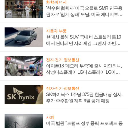
화학·에너지
'한수원 협력사' 미국 오클로 SMR 연구용
원자로 '임계 상태' 도달, 미국 에너지부
"중요한 이정표"
자동차·부품
현대차 올해 SUV 국내 베스트셀러 톱10
에서 싼타페만 자리매김, 그랜저·아반떼
'세단 쌍끌이'로 내수 방어
전자·전기·정보통신
아이폰18 '메모리 부족'에 출시 지연되나,
삼성디스플레이 LG디스플레이 LG이노
텍 '탈애플' 수익 다각화 속도
전자·전기·정보통신
SK하이닉스 1주당 375원 현금배당 실시,
추가 주주환원 계획 9월 공개 예정
사회
미국 법원 "트럼프 정부 풍력 프로젝트 동