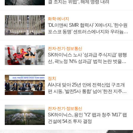
결 조치는 위법", 해제 명령 내려
화학·에너지
'DL이앤씨 SMR 협력사' X에너지, '한수원
포스코 동맹' 센트러스에너지와 우라늄
계약 체결
전자·전기·정보통신
SK하이닉스 노사 '성과급 주식지급' 평행
선, 곽노정 'N% 성과급' 법적 논란 벗을지
주목
정치
AI시대 맞아 25년 만에 전력산업 구조개
편 시동, '발전5사 통합' 넘어 '한전 지주사'
재편론도
전자·전기·정보통신
SK하이닉스, 용인 'Y2' 팹과 청주 'M17' 팹
건설에 54조 투자 결정