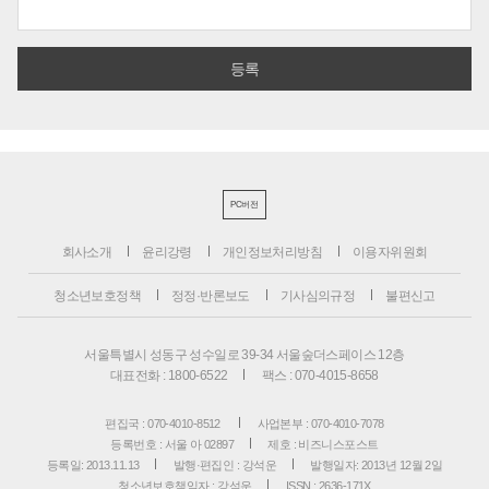
PC버전
회사소개
윤리강령
개인정보처리방침
이용자위원회
청소년보호정책
정정·반론보도
기사심의규정
불편신고
서울특별시 성동구 성수일로 39-34 서울숲더스페이스 12층
대표전화 : 1800-6522
팩스 : 070-4015-8658
편집국 : 070-4010-8512
사업본부 : 070-4010-7078
등록번호 : 서울 아 02897
제호 : 비즈니스포스트
등록일: 2013.11.13
발행·편집인 : 강석운
발행일자: 2013년 12월 2일
청소년보호책임자 : 강석운
ISSN : 2636-171X