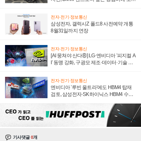
자 불만 폭발
전자·전기·정보통신
삼성전자, 갤럭시Z 폴드8 사전예약 개통
8월31일까지 연장
전자·전기·정보통신
[AI 뭉쳐야 산다⑧] LG·엔비디아 '피지컬 A
I' 동맹 강화, 구광모 제조·데이터·기술 결
집해 종합 로보틱스 기업으로
전자·전기·정보통신
엔비디아 '루빈 울트라'에도 HBM4 탑재
검토, 삼성전자·SK하이닉스 HBM4 수율
에 주도권 갈린다
기사댓글
0
개