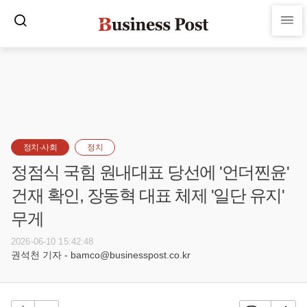
정치·사회
정치
정점식 국힘 원내대표 당선에 '언더찐윤'
건재 확인, 장동혁 대표 체제 '일단 유지'
무게
2026-06-10 15:42:48
권석천 기자 - bamco@businesspost.co.kr