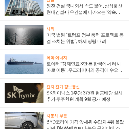
원전 건설 국내외서 속도 붙어, 삼성물산·
현대건설·대우건설에 다가오는 '약속의
시간'
사회
미국 법원 "트럼프 정부 풍력 프로젝트 동
결 조치는 위법", 해제 명령 내려
화학·에너지
로이터 "정제연료 3만 톤 한국에서 러시
아로 이동", 우크라이나의 공격에 수요 늘
어
전자·전기·정보통신
SK하이닉스 1주당 375원 현금배당 실시,
추가 주주환원 계획 9월 공개 예정
자동차·부품
BYD코리아 가격 앞세워 수입차 4위 올랐
지만, BMW·벤츠보다 높은 공임비에 소비