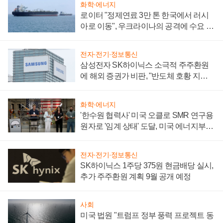
화학·에너지
로이터 "정제연료 3만 톤 한국에서 러시
아로 이동", 우크라이나의 공격에 수요 늘
어
전자·전기·정보통신
삼성전자 SK하이닉스 소극적 주주환원
에 해외 증권가 비판, "반도체 호황 지속
성 의문"
화학·에너지
'한수원 협력사' 미국 오클로 SMR 연구용
원자로 '임계 상태' 도달, 미국 에너지부
"중요한 이정표"
전자·전기·정보통신
SK하이닉스 1주당 375원 현금배당 실시,
추가 주주환원 계획 9월 공개 예정
사회
미국 법원 "트럼프 정부 풍력 프로젝트 동