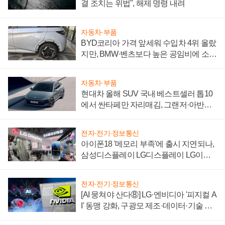
결 조치는 위법", 해제 명령 내려
자동차·부품
BYD코리아 가격 앞세워 수입차 4위 올랐
지만, BMW·벤츠보다 높은 공임비에 소비
자 불만 폭발
자동차·부품
현대차 올해 SUV 국내 베스트셀러 톱10
에서 싼타페만 자리매김, 그랜저·아반떼
'세단 쌍끌이'로 내수 방어
전자·전기·정보통신
아이폰18 '메모리 부족'에 출시 지연되나,
삼성디스플레이 LG디스플레이 LG이노
텍 '탈애플' 수익 다각화 속도
전자·전기·정보통신
[AI 뭉쳐야 산다⑧] LG·엔비디아 '피지컬 A
I' 동맹 강화, 구광모 제조·데이터·기술 결
집해 종합 로보틱스 기업으로