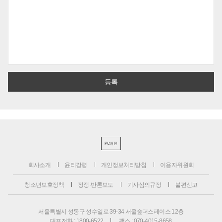
PC버전
회사소개
윤리강령
개인정보처리방침
이용자위원회
청소년보호정책
정정·반론보도
기사심의규정
불편신고
서울특별시 성동구 성수일로 39-34 서울숲더스페이스 12층
대표전화 : 1800-6522
팩스 : 070-4015-8658