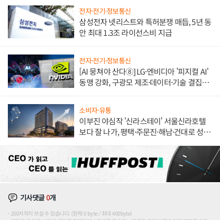
전자·전기·정보통신
삼성전자 넷리스트와 특허분쟁 매듭, 5년 동
안 최대 1.3조 라이선스비 지급
전자·전기·정보통신
[AI 뭉쳐야 산다⑧] LG·엔비디아 '피지컬 AI'
동맹 강화, 구광모 제조·데이터·기술 결집
해 종합 로보틱스 기업으로
소비자·유통
이부진 야심작 '신라스테이' 서울신라호텔
보다 잘 나가, 평택·주문진·해남·건대로 성
장판 더 넓힌다
기사댓글
0
개
200자까지 쓰실 수 있습니다. (현재 0 byte / 최대 400byte)