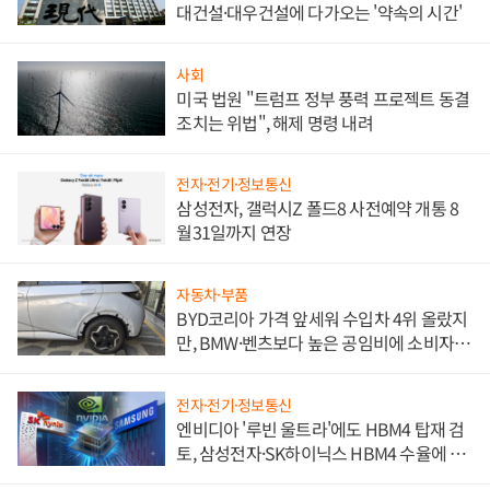
대건설·대우건설에 다가오는 '약속의 시간'
사회
미국 법원 "트럼프 정부 풍력 프로젝트 동결
조치는 위법", 해제 명령 내려
전자·전기·정보통신
삼성전자, 갤럭시Z 폴드8 사전예약 개통 8
월31일까지 연장
자동차·부품
BYD코리아 가격 앞세워 수입차 4위 올랐지
만, BMW·벤츠보다 높은 공임비에 소비자
불만 폭발
전자·전기·정보통신
엔비디아 '루빈 울트라'에도 HBM4 탑재 검
토, 삼성전자·SK하이닉스 HBM4 수율에 주
도권 갈린다