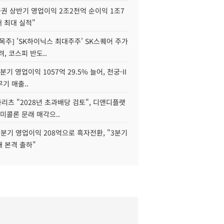
권 상반기 영업이익 2조2천억 순이익 1조7
대 최대 실적"
목주] 'SK하이닉스 최대주주' SK스퀘어 주가
려, 코스피 반도..
2분기 영업이익 1057억 29.5% 늘어, 천궁-II
기 매출..
화리츠 "2028년 초과배당 검토", 디앤디플랫
미콜론 문래 매각으..
분기 영업이익 208억으로 흑자전환, "3분기
재 본격 출하"