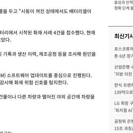
효성과 인적 
장
정화 단계 들
콜을 두고 “시동이 꺼진 상태에서도 배터리셀이
배터리에서 시작된 화재 사례 4건을 접수했다. 현재
최신기
않았다.
포스코퓨처엠
기록과 생산 이력, 제조공정 등을 조사해 원인을
톤 6년 장
산업은행 
'지방 이전
CM) 소프트웨어 업데이트를 중심으로 진행된다.
감시해 화재 위험 신호를 탐지한다.
한식 프랜
139억으로
건물이나 다른 차량과 떨어진 야외 공간에 차량을
LG 회장 
'피지컬 AI
공정위 은행
15조 과징