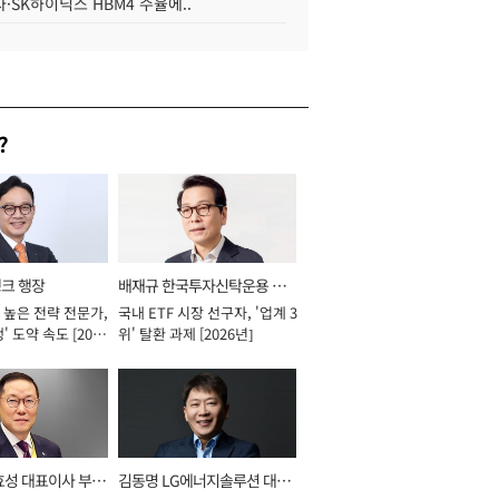
·SK하이닉스 HBM4 수율에..
?
뱅크 행장
배재규 한국투자신탁운용 대
 높은 전략 전문가,
국내 ETF 시장 선구자, '업계 3
표이사 사장
' 도약 속도 [2026
위' 탈환 과제 [2026년]
효성 대표이사 부회
김동명 LG에너지솔루션 대표