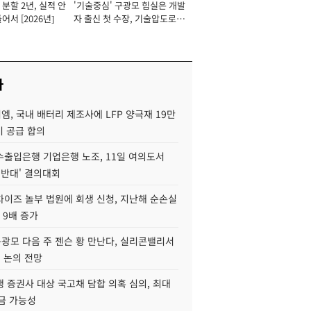
분할 2년, 실적 안
'기술중심' 구광모 힘실은 개발
이사 사장
어서 [2026년]
자 출신 첫 수장, 기술압도로
경쟁력 확보 사활 [2026년]
사
, 국내 배터리 제조사에 LFP 양극재 19만
기 공급 합의
수출입은행 기업은행 노조, 11일 여의도서
 반대' 결의대회
차이즈 놀부 법원에 회생 신청, 지난해 순손실
 9배 증가
구광모 다음 주 젠슨 황 만난다, 실리콘밸리서
' 논의 전망
 증권사 대상 국고채 담합 의혹 심의, 최대
금 가능성