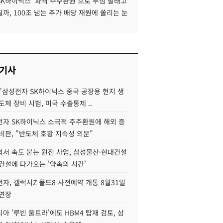
SK하이닉스 '파격 주주환원'으로 투심 달래고
까, 100조 넘는 추가 배당 재원에 쏠리는 눈
 기사
"삼성전자 SK하이닉스 중국 공장용 현지 생
도체 장비 시험, 미국 수출통제 ..
자 SK하이닉스 소극적 주주환원에 해외 증
비판, "반도체 호황 지속성 의문"
서 속도 붙는 원전 사업, 삼성물산·현대건설
건설에 다가오는 '약속의 시간'
자, 갤럭시Z 폴드8 사전예약 개통 8월31일
 연장
아 '루빈 울트라'에도 HBM4 탑재 검토, 삼