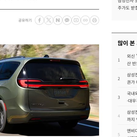
삼성전자 
주가도 받칠
공유하기
많이 본
외신 
1
산 반
삼성전
2
권가 
국내외
3
·대우
삼성전
4
까지
엔비디
5