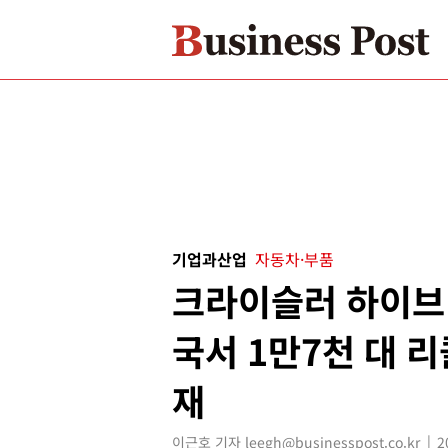
기업과산업
자동차·부품
크라이슬러 하이브
국서 1만7천 대 리
재
이근호 기자 leegh@businesspost.co.kr
2