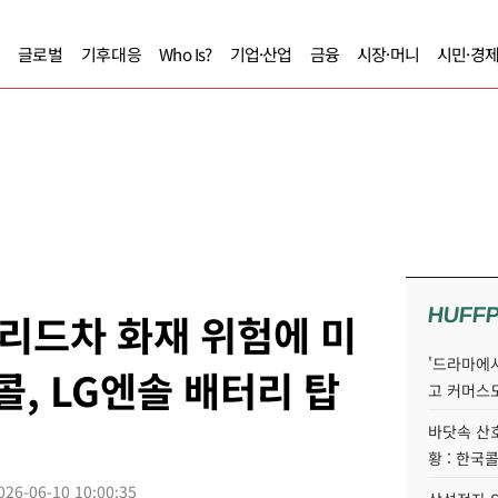
글로벌
기후대응
Who Is?
기업·산업
금융
시장·머니
시민·경
HUFF
리드차 화재 위험에 미
'드라마에서
콜, LG엔솔 배터리 탑
고 커머스
바닷속 산
황 : 한국
026-06-10 10:00:35