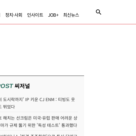
제
정치·사회
인사이트
JOB+
최신뉴스
씨저널
POST
 도시락까지' IP 키운 CJ ENM : 티빙도 웃
도 뛰었다
호 해치는 선크림은 미국·유럽 판매 어려운 상
콜마가 규제 뚫기 위한 '독성 테스트' 통과했다