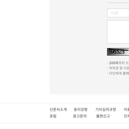
-
200자
까지 쓰실
- 저작권 등 
- 타인에게 불
신문사소개
윤리강령
기사심의규정
이
포럼
광고문의
불편신고