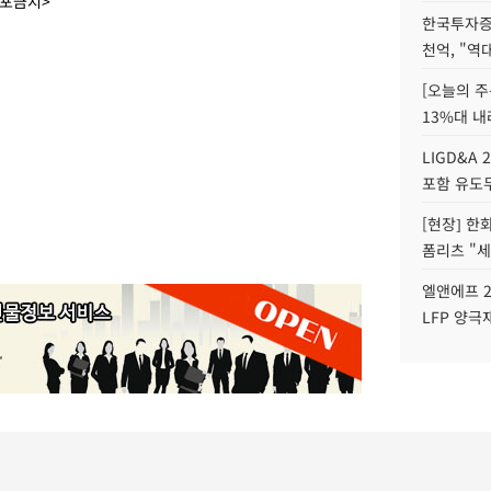
배포금지>
한국투자증
천억, "역
[오늘의 주
13%대 내
LIGD&A 
포함 유도무
[현장] 한
폼리츠 "세
엘앤에프 2
LFP 양극