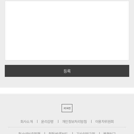
PC버전
회사소개
윤리강령
개인정보처리방침
이용자위원회
청소년보호정책
정정·반론보도
기사심의규정
불편신고