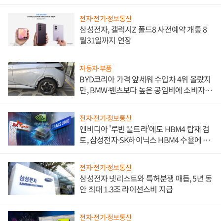
전자·전기·정보통신
삼성전자, 갤럭시Z 폴드8 사전예약 개통 8
월31일까지 연장
자동차·부품
BYD코리아 가격 앞세워 수입차 4위 올랐지
만, BMW·벤츠보다 높은 공임비에 소비자
불만 폭발
전자·전기·정보통신
엔비디아 '루빈 울트라'에도 HBM4 탑재 검
토, 삼성전자·SK하이닉스 HBM4 수율에 주
도권 갈린다
전자·전기·정보통신
삼성전자 넷리스트와 특허분쟁 매듭, 5년 동
안 최대 1.3조 라이선스비 지급
전자·전기·정보통신