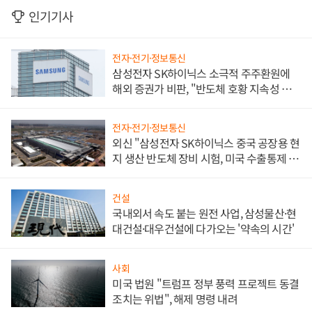
인기기사
전자·전기·정보통신
삼성전자 SK하이닉스 소극적 주주환원에
해외 증권가 비판, "반도체 호황 지속성 의
문"
전자·전기·정보통신
외신 "삼성전자 SK하이닉스 중국 공장용 현
지 생산 반도체 장비 시험, 미국 수출통제 대
비"
건설
국내외서 속도 붙는 원전 사업, 삼성물산·현
대건설·대우건설에 다가오는 '약속의 시간'
사회
미국 법원 "트럼프 정부 풍력 프로젝트 동결
조치는 위법", 해제 명령 내려