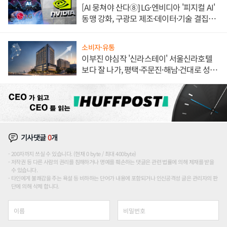
[AI 뭉쳐야 산다⑧] LG·엔비디아 '피지컬 AI'
동맹 강화, 구광모 제조·데이터·기술 결집
해 종합 로보틱스 기업으로
소비자·유통
이부진 야심작 '신라스테이' 서울신라호텔
보다 잘 나가, 평택·주문진·해남·건대로 성
장판 더 넓힌다
기사댓글
0
개
200자까지 쓰실 수 있습니다. (현재 0 byte / 최대 400byte)
저작권 등 다른 사람의 권리를 침해하거나 명예를 훼손하는 댓글은 관련 법률에 의해 제재를 받을
수 있습니다.
타인에게 불쾌감을 주는 욕설 등 비하하는 단어가 내용에 포함되거나 인신공격성 글은 관리자의 판
단에 의해 삭제 합니다.