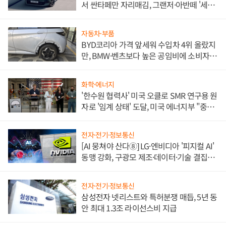
서 싼타페만 자리매김, 그랜저·아반떼 '세단
쌍끌이'로 내수 방어
자동차·부품
BYD코리아 가격 앞세워 수입차 4위 올랐지
만, BMW·벤츠보다 높은 공임비에 소비자
불만 폭발
화학·에너지
'한수원 협력사' 미국 오클로 SMR 연구용 원
자로 '임계 상태' 도달, 미국 에너지부 "중요
한 이정표"
전자·전기·정보통신
[AI 뭉쳐야 산다⑧] LG·엔비디아 '피지컬 AI'
동맹 강화, 구광모 제조·데이터·기술 결집
해 종합 로보틱스 기업으로
전자·전기·정보통신
삼성전자 넷리스트와 특허분쟁 매듭, 5년 동
안 최대 1.3조 라이선스비 지급