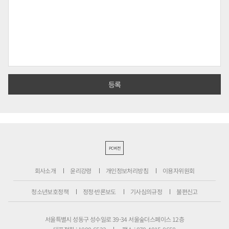
PC버전
회사소개
윤리강령
개인정보처리방침
이용자위원회
청소년보호정책
정정·반론보도
기사심의규정
불편신고
서울특별시 성동구 성수일로 39-34 서울숲더스페이스 12층