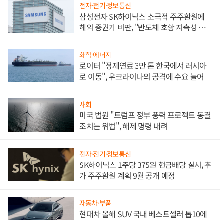
전자·전기·정보통신
삼성전자 SK하이닉스 소극적 주주환원에
해외 증권가 비판, "반도체 호황 지속성 의
문"
화학·에너지
로이터 "정제연료 3만 톤 한국에서 러시아
로 이동", 우크라이나의 공격에 수요 늘어
사회
미국 법원 "트럼프 정부 풍력 프로젝트 동결
조치는 위법", 해제 명령 내려
전자·전기·정보통신
SK하이닉스 1주당 375원 현금배당 실시, 추
가 주주환원 계획 9월 공개 예정
자동차·부품
현대차 올해 SUV 국내 베스트셀러 톱10에