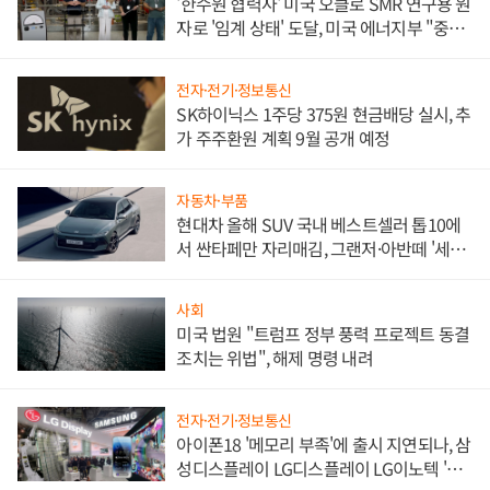
'한수원 협력사' 미국 오클로 SMR 연구용 원
자로 '임계 상태' 도달, 미국 에너지부 "중요
한 이정표"
전자·전기·정보통신
SK하이닉스 1주당 375원 현금배당 실시, 추
가 주주환원 계획 9월 공개 예정
자동차·부품
현대차 올해 SUV 국내 베스트셀러 톱10에
서 싼타페만 자리매김, 그랜저·아반떼 '세단
쌍끌이'로 내수 방어
사회
미국 법원 "트럼프 정부 풍력 프로젝트 동결
조치는 위법", 해제 명령 내려
전자·전기·정보통신
아이폰18 '메모리 부족'에 출시 지연되나, 삼
성디스플레이 LG디스플레이 LG이노텍 '탈