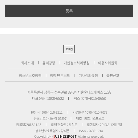
PC버전
회사소개
윤리강령
개인정보처리방침
이용자위원회
청소년보호정책
정정·반론보도
기사심의규정
불편신고
서울특별시 성동구 성수일로 39-34 서울숲더스페이스 12층
대표전화 : 1800-6522
팩스 : 070-4015-8658
편집국 : 070-4010-8512
사업본부 : 070-4010-7078
등록번호 : 서울 아 02897
제호 : 비즈니스포스트
등록일: 2013.11.13
발행·편집인 : 강석운
발행일자: 2013년 12월 2일
청소년보호책임자 : 강석운
ISSN : 2636-171X
Copyright ⓒ
B
USINESSPOST
. All rights reserved.