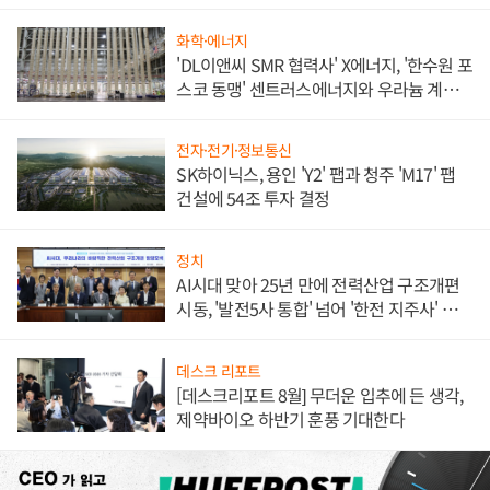
애플' 수익 다각화 속도
화학·에너지
'DL이앤씨 SMR 협력사' X에너지, '한수원 포
스코 동맹' 센트러스에너지와 우라늄 계약
체결
전자·전기·정보통신
SK하이닉스, 용인 'Y2' 팹과 청주 'M17' 팹
건설에 54조 투자 결정
정치
AI시대 맞아 25년 만에 전력산업 구조개편
시동, '발전5사 통합' 넘어 '한전 지주사' 재편
론도
데스크 리포트
[데스크리포트 8월] 무더운 입추에 든 생각,
제약바이오 하반기 훈풍 기대한다