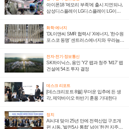
아이폰18 '메모리 부족'에 출시 지연되나,
삼성디스플레이 LG디스플레이 LG이노
텍 '탈애플' 수익 다각화 속도
화학·에너지
'DL이앤씨 SMR 협력사' X에너지, '한수원
포스코 동맹' 센트러스에너지와 우라늄
계약 체결
전자·전기·정보통신
SK하이닉스, 용인 'Y2' 팹과 청주 'M17' 팹
건설에 54조 투자 결정
데스크 리포트
[데스크리포트 8월] 무더운 입추에 든 생
각, 제약바이오 하반기 훈풍 기대한다
정치
AI시대 맞아 25년 만에 전력산업 구조개
편 시동, '발전5사 통합' 넘어 '한전 지주사'