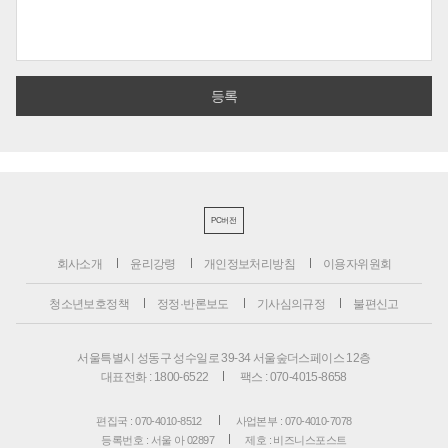
PC버전
회사소개
윤리강령
개인정보처리방침
이용자위원회
청소년보호정책
정정·반론보도
기사심의규정
불편신고
서울특별시 성동구 성수일로 39-34 서울숲더스페이스 12층
대표전화 : 1800-6522
팩스 : 070-4015-8658
편집국 : 070-4010-8512
사업본부 : 070-4010-7078
등록번호 : 서울 아 02897
제호 : 비즈니스포스트