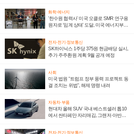
어
화학·에너지
'한수원 협력사' 미국 오클로 SMR 연구용
원자로 '임계 상태' 도달, 미국 에너지부
"중요한 이정표"
전자·전기·정보통신
SK하이닉스 1주당 375원 현금배당 실시,
추가 주주환원 계획 9월 공개 예정
사회
미국 법원 "트럼프 정부 풍력 프로젝트 동
결 조치는 위법", 해제 명령 내려
자동차·부품
현대차 올해 SUV 국내 베스트셀러 톱10
에서 싼타페만 자리매김, 그랜저·아반떼
'세단 쌍끌이'로 내수 방어
전자·전기·정보통신