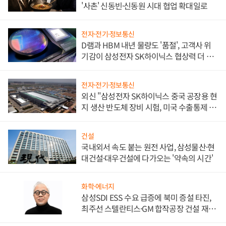
'사촌' 신동빈·신동원 시대 협업 확대일로
전자·전기·정보통신
D램과 HBM 내년 물량도 '품절', 고객사 위
기감이 삼성전자 SK하이닉스 협상력 더 키
워
전자·전기·정보통신
외신 "삼성전자 SK하이닉스 중국 공장용 현
지 생산 반도체 장비 시험, 미국 수출통제 대
비"
건설
국내외서 속도 붙는 원전 사업, 삼성물산·현
대건설·대우건설에 다가오는 '약속의 시간'
화학·에너지
삼성SDI ESS 수요 급증에 북미 증설 타진,
최주선 스텔란티스·GM 합작공장 건설 재추
진하나