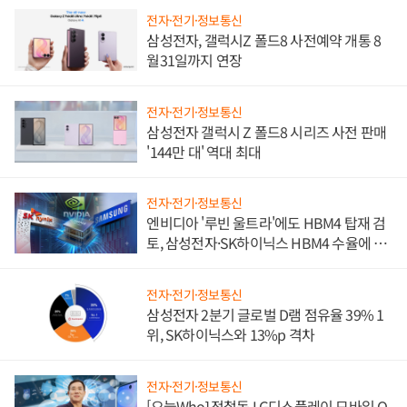
전자·전기·정보통신
삼성전자, 갤럭시Z 폴드8 사전예약 개통 8
월31일까지 연장
전자·전기·정보통신
삼성전자 갤럭시 Z 폴드8 시리즈 사전 판매
'144만 대' 역대 최대
전자·전기·정보통신
엔비디아 '루빈 울트라'에도 HBM4 탑재 검
토, 삼성전자·SK하이닉스 HBM4 수율에 주
도권 갈린다
전자·전기·정보통신
삼성전자 2분기 글로벌 D램 점유율 39% 1
위, SK하이닉스와 13%p 격차
전자·전기·정보통신
[오늘Who] 정철동 LG디스플레이 모바일 O