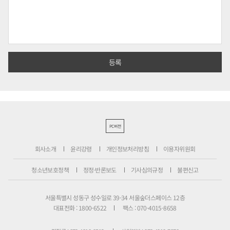
PC버전
회사소개
윤리강령
개인정보처리방침
이용자위원회
청소년보호정책
정정·반론보도
기사심의규정
불편신고
서울특별시 성동구 성수일로 39-34 서울숲더스페이스 12층
대표전화 : 1800-6522
팩스 : 070-4015-8658