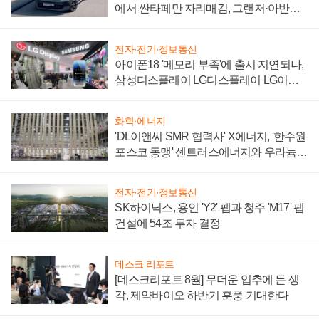
에서 싼타페만 자리매김, 그랜저·아반떼
'세단 쌍끌이'로 내수 방어
전자·전기·정보통신
아이폰18 '메모리 부족'에 출시 지연되나,
삼성디스플레이 LG디스플레이 LG이노
텍 '탈애플' 수익 다각화 속도
화학·에너지
'DL이앤씨 SMR 협력사' X에너지, '한수원
포스코 동맹' 센트러스에너지와 우라늄
계약 체결
전자·전기·정보통신
SK하이닉스, 용인 'Y2' 팹과 청주 'M17' 팹
건설에 54조 투자 결정
데스크 리포트
[데스크리포트 8월] 무더운 입추에 든 생
각, 제약바이오 하반기 훈풍 기대한다