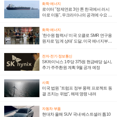
화학·에너지
로이터 "정제연료 3만 톤 한국에서 러시
아로 이동", 우크라이나의 공격에 수요 늘
어
화학·에너지
'한수원 협력사' 미국 오클로 SMR 연구용
원자로 '임계 상태' 도달, 미국 에너지부
"중요한 이정표"
전자·전기·정보통신
SK하이닉스 1주당 375원 현금배당 실시,
추가 주주환원 계획 9월 공개 예정
사회
미국 법원 "트럼프 정부 풍력 프로젝트 동
결 조치는 위법", 해제 명령 내려
자동차·부품
현대차 올해 SUV 국내 베스트셀러 톱10