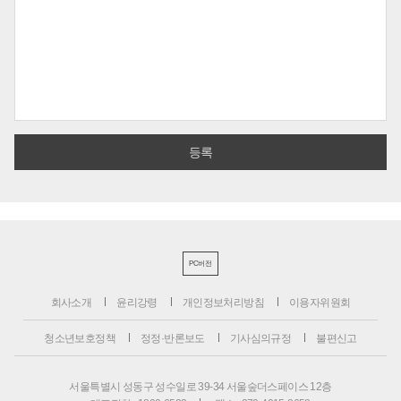
PC버전
회사소개
윤리강령
개인정보처리방침
이용자위원회
청소년보호정책
정정·반론보도
기사심의규정
불편신고
서울특별시 성동구 성수일로 39-34 서울숲더스페이스 12층