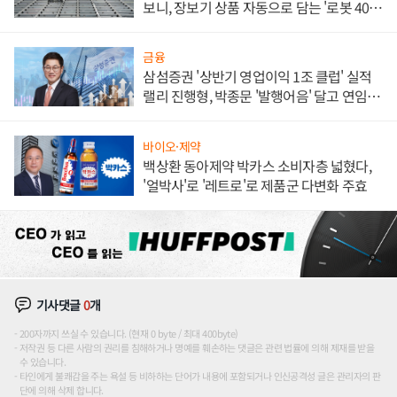
보니, 장보기 상품 자동으로 담는 '로봇 400
대' 장관
금융
삼섬증권 '상반기 영업이익 1조 클럽' 실적
랠리 진행형, 박종문 '발행어음' 달고 연임 향
하나
바이오·제약
백상환 동아제약 박카스 소비자층 넓혔다,
'얼박사'로 '레트로'로 제품군 다변화 주효
기사댓글
0
개
200자까지 쓰실 수 있습니다. (현재 0 byte / 최대 400byte)
저작권 등 다른 사람의 권리를 침해하거나 명예를 훼손하는 댓글은 관련 법률에 의해 제재를 받을
수 있습니다.
타인에게 불쾌감을 주는 욕설 등 비하하는 단어가 내용에 포함되거나 인신공격성 글은 관리자의 판
단에 의해 삭제 합니다.