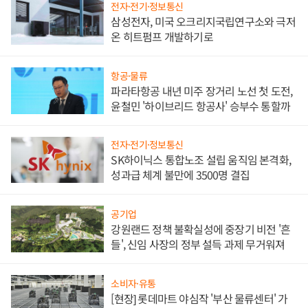
전자·전기·정보통신
삼성전자, 미국 오크리지국립연구소와 극저
온 히트펌프 개발하기로
항공·물류
파라타항공 내년 미주 장거리 노선 첫 도전,
윤철민 '하이브리드 항공사' 승부수 통할까
전자·전기·정보통신
SK하이닉스 통합노조 설립 움직임 본격화,
성과급 체계 불만에 3500명 결집
공기업
강원랜드 정책 불확실성에 중장기 비전 '흔
들', 신임 사장의 정부 설득 과제 무거워져
소비자·유통
[현장] 롯데마트 야심작 '부산 물류센터' 가