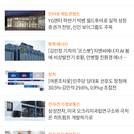
담'
인터넷·게임·콘텐츠
YG엔터 하반기 빅뱅 월드투어로 실적 성장
증권가 전망, 신인 보이그룹도 주목
화학·에너지
[김민정 기자의 '코스뽀'] 지엔씨에너지 AI 붐
에 비상발전기 호황, 안병철 친환경 에너지
발전전문기업 향한다
정치
[여론조사꽃] 민주당 당대표 선호도 정청래
30.5%·김민석 29.6%, 0.9%p 초접전
전자·전기·정보통신
삼성전자, 미국 오크리지국립연구소와 극저
온 히트펌프 개발하기로