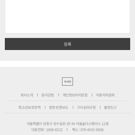
PC버전
회사소개
윤리강령
개인정보처리방침
이용자위원회
청소년보호정책
정정·반론보도
기사심의규정
불편신고
서울특별시 성동구 성수일로 39-34 서울숲더스페이스 12층
대표전화 : 1800-6522
팩스 : 070-4015-8658