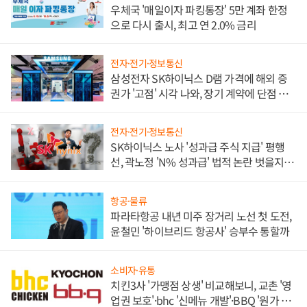
우체국 '매일이자 파킹통장' 5만 계좌 한정
으로 다시 출시, 최고 연 2.0% 금리
전자·전기·정보통신
삼성전자 SK하이닉스 D램 가격에 해외 증
권가 '고점' 시각 나와, 장기 계약에 단점 부
각
전자·전기·정보통신
SK하이닉스 노사 '성과급 주식 지급' 평행
선, 곽노정 'N% 성과급' 법적 논란 벗을지 주
목
항공·물류
파라타항공 내년 미주 장거리 노선 첫 도전,
윤철민 '하이브리드 항공사' 승부수 통할까
소비자·유통
치킨3사 '가맹점 상생' 비교해보니, 교촌 '영
업권 보호'·bhc '신메뉴 개발'·BBQ '원가 부