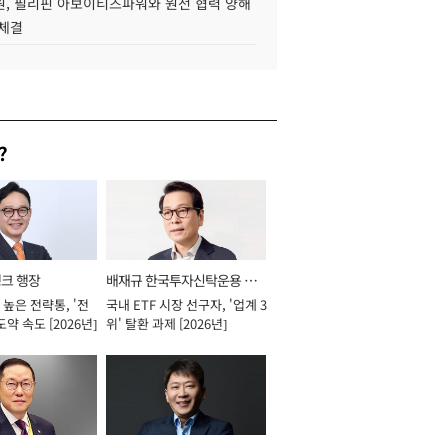
, 필리핀 아보이티즈파워와 원전 협력 양해
 체결
?
뱅크 행장
배재규 한국투자신탁운용 대
높은 전략통, '전
국내 ETF 시장 선구자, '업계 3
표이사 사장
도약 속도 [2026년]
위' 탈환 과제 [2026년]