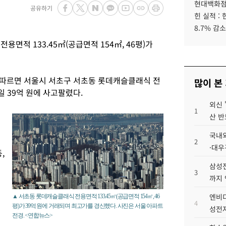
현대백화점그
공유하기
힌 실적 :
8.7% 감소
면적 133.45㎡(공급면적 154㎡, 46평)가
 따르면 서울시 서초구 서초동 롯데캐슬클래식 전
많이 본
0일 39억 원에 사고팔렸다.
외신 
1
최
산 반
국내외
2
·대우
,
삼성전
3
까지
엔비디
▲ 서초동 롯데캐슬클래식 전용면적 133.45㎡(공급면적 154㎡, 46
4
평)가 39억 원에 거래되며 최고가를 경신했다. 사진은 서울 아파트
성전자
전경. <연합뉴스>