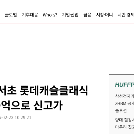
글로벌
기후대응
Who Is?
기업·산업
금융
시장·머니
시민·경
HUFF
 서초 롯데캐슬클래식
삼성전자가 
39억으로 신고가
zHBM 공
솔루션
-02-23 10:29:21
양대 철강사
마무리 짓