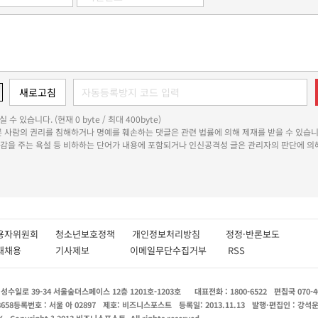
 수 있습니다. (현재 0 byte / 최대 400byte)
다른 사람의 권리를 침해하거나 명예를 훼손하는 댓글은 관련 법률에 의해 제재를 받을 수 있습니
쾌감을 주는 욕설 등 비하하는 단어가 내용에 포함되거나 인신공격성 글은 관리자의 판단에 의해
용자위원회
청소년보호정책
개인정보처리방침
정정·반론보도
인재채용
기사제보
이메일무단수집거부
RSS
수일로 39-34 서울숲더스페이스 12층 1201호-1203호
대표전화 : 1800-6522
편집국 070-4
8658
등록번호 : 서울 아 02897
제호: 비즈니스포스트
등록일: 2013.11.13
발행·편집인 : 강석
X
Copyright ? 2013 비즈니스포스트. All rights reserved.