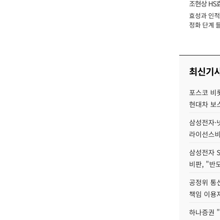
조현상 HS
효성과 인적 
장
정화 단계 들
최신기
포스코 비롯
현대차 보
삼성전자·넷
라이선스비
삼성전자 
비판, "반
공정위 통
책임 이용
하나증권 "