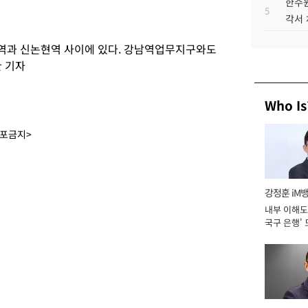
한수원
5
각서
역과 신논현역 사이에 있다. 강남역업무지구와도
환 기자
Who Is
배포금지>
강정훈 iM
내부 이해도 
국구 은행' 