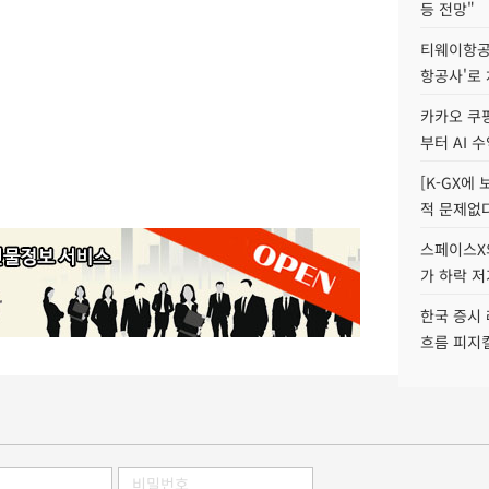
등 전망"
티웨이항공
항공사'로
카카오 쿠팡
부터 AI 
[K-GX에
적 문제없다
스페이스X의
가 하락 
한국 증시 
흐름 피지컬