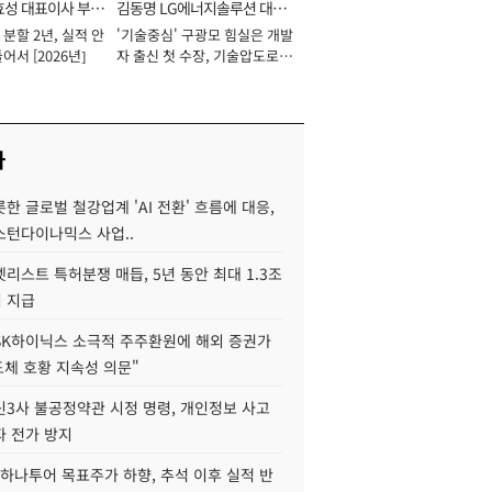
효성 대표이사 부회
김동명 LG에너지솔루션 대표
분할 2년, 실적 안
'기술중심' 구광모 힘실은 개발
이사 사장
어서 [2026년]
자 출신 첫 수장, 기술압도로
경쟁력 확보 사활 [2026년]
사
한 글로벌 철강업계 'AI 전환' 흐름에 대응,
스턴다이나믹스 사업..
리스트 특허분쟁 매듭, 5년 동안 최대 1.3조
 지급
SK하이닉스 소극적 주주환원에 해외 증권가
도체 호황 지속성 의문"
신3사 불공정약관 시정 명령, 개인정보 사고
자 전가 방지
하나투어 목표주가 하향, 추석 이후 실적 반