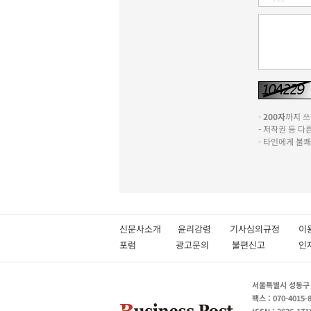
-
200자
까지 쓰실
- 저작권 등 
- 타인에게 불
신문사소개
윤리강령
기사심의규정
이
포럼
광고문의
불편신고
서울특별시 성동구 성
팩스 : 070-4015-
ISSN : 2636-171