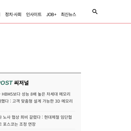
제
정치·사회
인사이트
JOB+
최신뉴스
씨저널
POST
HBM5보다 성능 8배 높은 차세대 메모리
개했다 : 고객 맞춤형 설계 가능한 3D 메모리
 노사 협상 희비 갈렸다 : 현대제철 임단협
고 포스코는 조정 연장