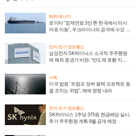
화학·에너지
로이터 "정제연료 3만 톤 한국에서 러시
아로 이동", 우크라이나의 공격에 수요 늘
어
전자·전기·정보통신
삼성전자 SK하이닉스 소극적 주주환원
에 해외 증권가 비판, "반도체 호황 지속
성 의문"
사회
미국 법원 "트럼프 정부 풍력 프로젝트 동
결 조치는 위법", 해제 명령 내려
전자·전기·정보통신
SK하이닉스 1주당 375원 현금배당 실시,
추가 주주환원 계획 9월 공개 예정