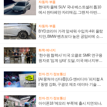
자동차·부품
현대차 올해 SUV 국내 베스트셀러 톱10
에서 싼타페만 자리매김, 그랜저·아반떼
'세단 쌍끌이'로 내수 방어
자동차·부품
BYD코리아 가격 앞세워 수입차 4위 올랐
지만, BMW·벤츠보다 높은 공임비에 소비
자 불만 폭발
화학·에너지
'한수원 협력사' 미국 오클로 SMR 연구용
원자로 '임계 상태' 도달, 미국 에너지부
"중요한 이정표"
전자·전기·정보통신
[AI 뭉쳐야 산다⑧] LG·엔비디아 '피지컬 A
I' 동맹 강화, 구광모 제조·데이터·기술 결
집해 종합 로보틱스 기업으로
전자·전기·정보통신
아이폰18 '메모리 부족'에 출시 지연되나,