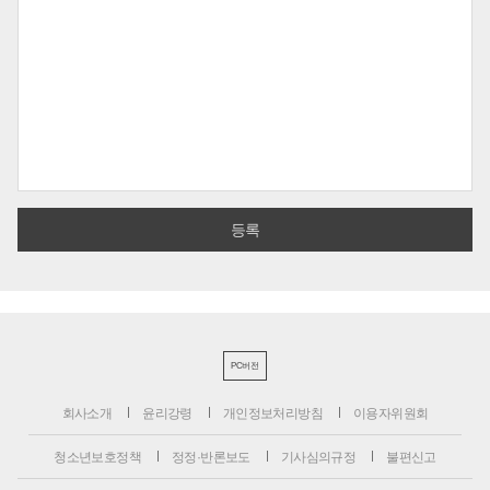
PC버전
회사소개
윤리강령
개인정보처리방침
이용자위원회
청소년보호정책
정정·반론보도
기사심의규정
불편신고