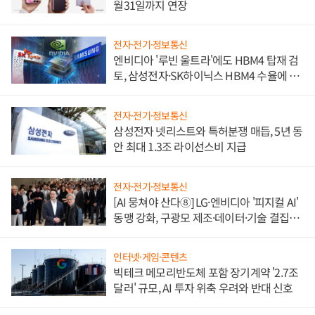
월31일까지 연장
전자·전기·정보통신
엔비디아 '루빈 울트라'에도 HBM4 탑재 검
토, 삼성전자·SK하이닉스 HBM4 수율에 주
도권 갈린다
전자·전기·정보통신
삼성전자 넷리스트와 특허분쟁 매듭, 5년 동
안 최대 1.3조 라이선스비 지급
전자·전기·정보통신
[AI 뭉쳐야 산다⑧] LG·엔비디아 '피지컬 AI'
동맹 강화, 구광모 제조·데이터·기술 결집
해 종합 로보틱스 기업으로
인터넷·게임·콘텐츠
빅테크 메모리반도체 포함 장기계약 '2.7조
달러' 규모, AI 투자 위축 우려와 반대 신호