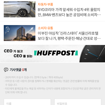
자동차·부품
BYD코리아 가격 앞세워 수입차 4위 올랐지
만, BMW·벤츠보다 높은 공임비에 소비자
불만 폭발
소비자·유통
이부진 야심작 '신라스테이' 서울신라호텔
보다 잘 나가, 평택·주문진·해남·건대로 성
장판 더 넓힌다
기사댓글
0
개
200자까지 쓰실 수 있습니다. (현재 0 byte / 최대 400byte)
저작권 등 다른 사람의 권리를 침해하거나 명예를 훼손하는 댓글은 관련 법률에 의해 제재를 받을
수 있습니다.
타인에게 불쾌감을 주는 욕설 등 비하하는 단어가 내용에 포함되거나 인신공격성 글은 관리자의 판
단에 의해 삭제 합니다.