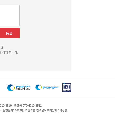
등록
다.
 삭제 합니다.
010-8510
광고국 070-4010-8511
운
발행일자: 2013년 12월 2일
청소년보호책임자 : 박상유