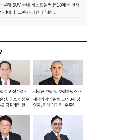
 올해 SUV 국내 베스트셀러 톱10에서 싼타
자리매김, 그랜저·아반떼 '세단..
?
통령실 민정수석비
김정균 보령 및 보령홀딩스 대
 출신, 공소청·중수
제약업계의 젊은 오너 3세 경
표이사 사장
두고 검찰개혁 완수
영자, 미래 먹거리 '우주와 헬
년]
스케어' 공들여 [2026년]