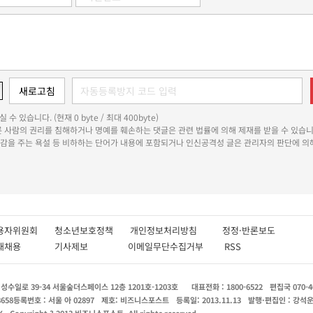
 수 있습니다. (현재 0 byte / 최대 400byte)
다른 사람의 권리를 침해하거나 명예를 훼손하는 댓글은 관련 법률에 의해 제재를 받을 수 있습니
쾌감을 주는 욕설 등 비하하는 단어가 내용에 포함되거나 인신공격성 글은 관리자의 판단에 의해
용자위원회
청소년보호정책
개인정보처리방침
정정·반론보도
인재채용
기사제보
이메일무단수집거부
RSS
수일로 39-34 서울숲더스페이스 12층 1201호-1203호
대표전화 : 1800-6522
편집국 070-4
8658
등록번호 : 서울 아 02897
제호: 비즈니스포스트
등록일: 2013.11.13
발행·편집인 : 강석
X
Copyright ? 2013 비즈니스포스트. All rights reserved.