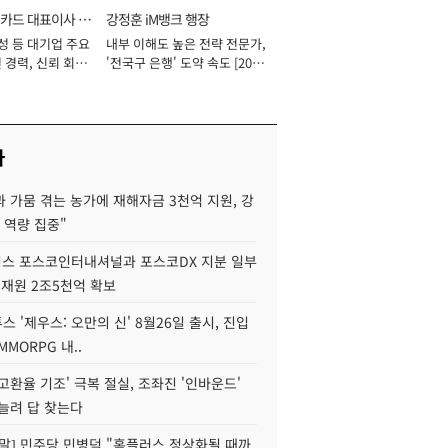
카드 대표이사 사
강정훈 iM뱅크 행장
성 등 대기업 주요
내부 이해도 높은 전략 전문가,
 경력, 신뢰 회복
'전국구 은행' 도약 속도 [2026
[2026년]
년]
사
 가뭄 겪는 농가에 재해자금 3천억 지원, 강
 역량 집중"
스 포스코인터내셔널과 포스코DX 지분 일부
 재원 2조5천억 확보
투스 '제우스: 오만의 신' 8월26일 출시, 진입
MMORPG 내..
고환율 기조' 극복 절실, 조좌진 '인바운드'
늘려 답 찾는다
정말] 민주당 민병덕 "홈플러스 정상화될 때까