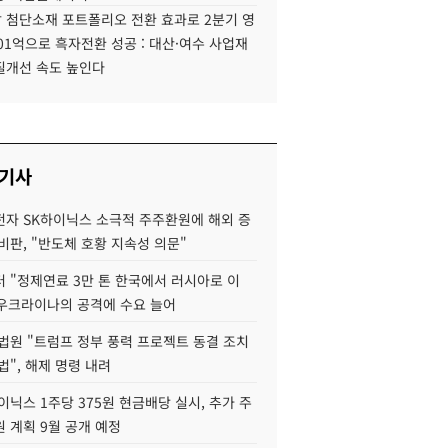
 첨단소재 포트폴리오 전환 효과로 2분기 영
01억으로 흑자전환 성공 : 대산·여수 사업재
질개선 속도 높인다
 기사
자 SK하이닉스 소극적 주주환원에 해외 증
비판, "반도체 호황 지속성 의문"
 "정제연료 3만 톤 한국에서 러시아로 이
 우크라이나의 공격에 수요 늘어
법원 "트럼프 정부 풍력 프로젝트 동결 조치
법", 해제 명령 내려
이닉스 1주당 375원 현금배당 실시, 추가 주
 계획 9월 공개 예정