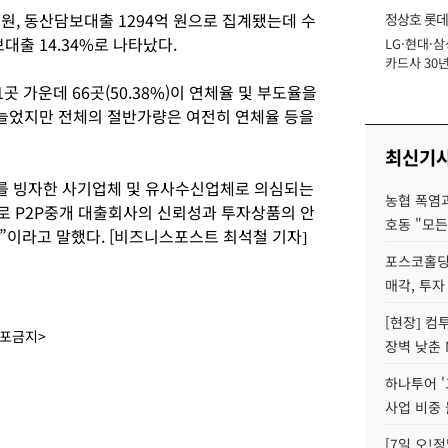
원, 동산담보대출 1294억 원으로 집계됐는데 수
정상호 롯데
대출 14.34%로 나타났다.
LG·현대·삼
장
카드사 30년
에 '초집중' 
곳 가운데 66곳(50.38%)이 연체율 및 부도율을
이 늘었지만 전체의 절반가량은 여전히 연체율 등을
최신기
를 빙자한 사기업체 및 유사수신업체로 의심되는
농협 폭염과
로 P2P중개 대출회사의 신뢰성과 투자상품의 안
호동 "모든
”이라고 말했다. [비즈니스포스트 최석철 기자]
포스코홀딩
매각, 투자
[현장] 컴
배포금지>
장벽 낮춘 
하나투어 '
사업 비중 
[7일 오!