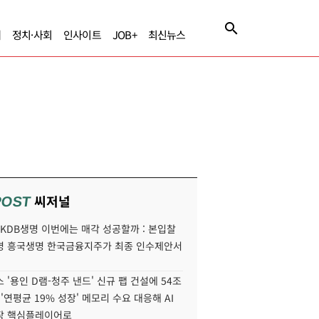
제
정치·사회
인사이트
JOB+
최신뉴스
씨저널
POST
' KDB생명 이번에는 매각 성공할까 : 본입찰
명 흥국생명 한국금융지주가 최종 인수제안서
 '용인 D램-청주 낸드' 신규 팹 건설에 54조
 '연평균 19% 성장' 메모리 수요 대응해 AI
장 핵심플레이어로