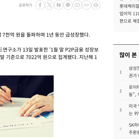
공유하기
롯데케미칼
업이익 11
편으로 체
액 7천억 원을 돌파하며 1년 동안 급성장했다.
연구소가 13일 발표한 ‘1월 말 P2P금융 성장보
많이 본
 말 기준으로 7022억 원으로 집계됐다. 지난해 1
삼성전
1
권가 
로이터
2
동",
미국 
3
는 위
SK하
4
주환원