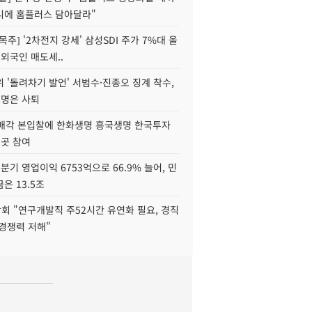
니에 홈플러스 담아달라"
목주] '2차전지 강세' 삼성SDI 주가 7%대 올
 외국인 매도세..
 '돌려차기 발언' 서범수·진종오 징계 착수,
2명은 사퇴
 매각 본입찰에 한화생명 흥국생명 한국투자
3곳 참여
분기 영업이익 6753억으로 66.9% 늘어, 민
은 13.5조
회 "연구개발직 주52시간 유연화 필요, 경직
경쟁력 저해"