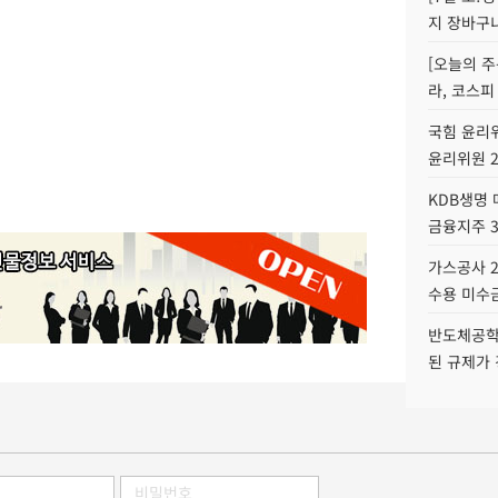
지 장바구
[오늘의 주
라, 코스피
국힘 윤리위
윤리위원 
KDB생명
금융지주 
가스공사 2
수용 미수금
반도체공학
된 규제가 