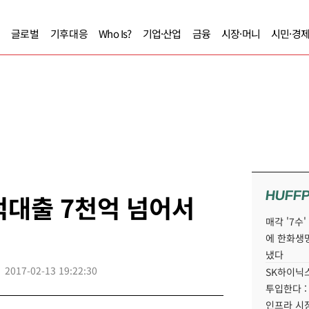
글로벌
기후대응
Who Is?
기업·산업
금융
시장·머니
시민·경
HUFF
적대출 7천억 넘어서
매각 '7수
에 한화생
냈다
2017-02-13 19:22:30
SK하이닉스
투입한다 :
인프라 시