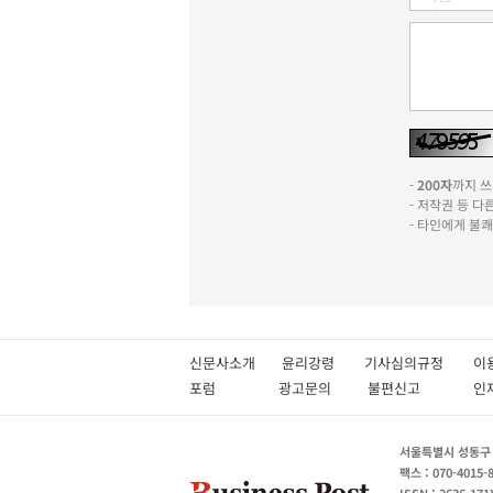
-
200자
까지 쓰실
- 저작권 등 
- 타인에게 불
신문사소개
윤리강령
기사심의규정
이
포럼
광고문의
불편신고
서울특별시 성동구 성
팩스 : 070-4015-
ISSN : 2636-171