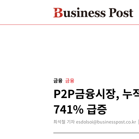
금융
금융
P2P금융시장, 누
741% 급증
최석철 기자 esdolsoi@businesspost.co.kr