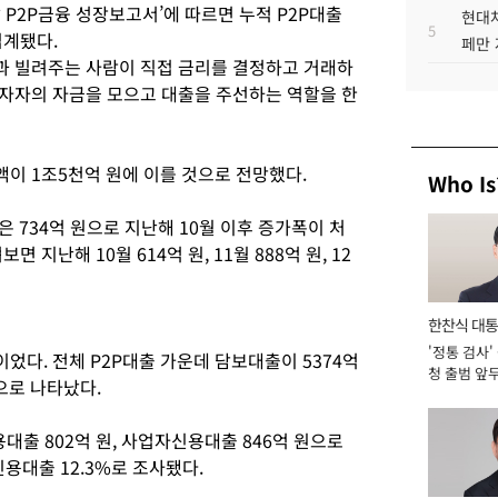
 P2P금융 성장보고서’에 따르면 누적 P2P대출
현대차
5
집계됐다.
페만 
과 빌려주는 사람이 직접 금리를 결정하고 거래하
투자자의 자금을 모으고 대출을 주선하는 역할을 한
이 1조5천억 원에 이를 것으로 전망했다.
Who Is
 734억 원으로 지난해 10월 이후 증가폭이 처
지난해 10월 614억 원, 11월 888억 원, 12
한찬식 대
'정통 검사'
서관
었다. 전체 P2P대출 가운데 담보대출이 5374억
청 출범 앞
%)으로 나타났다.
맡아 [2026
출 802억 원, 사업자신용대출 846억 원으로
용대출 12.3%로 조사됐다.