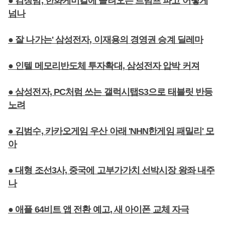
● 김창범, 한화케미칼에 몰려오는 트럼프 파고 어떻게
넘나
● 잘 나가는' 삼성전자, 이재용의 경영권 승계 딜레마
● 인텔 메모리반도체 투자확대, 삼성전자 압박 커져
● 삼성전자, PC처럼 쓰는 갤럭시탭S3으로 태블릿 반등
노려
● 김범수, 카카오게임 우산 아래 'NHN한게임 패밀리' 모
아
● 대형 조선3사, 중국에 고부가가치 선박시장 왕좌 내주
나
● 애플 64비트 앱 전환 예고, 새 아이폰 교체 자극