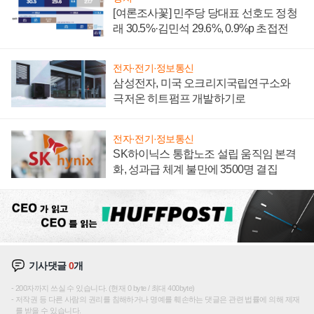
[여론조사꽃] 민주당 당대표 선호도 정청
래 30.5%·김민석 29.6%, 0.9%p 초접전
전자·전기·정보통신
삼성전자, 미국 오크리지국립연구소와
극저온 히트펌프 개발하기로
전자·전기·정보통신
SK하이닉스 통합노조 설립 움직임 본격
화, 성과급 체계 불만에 3500명 결집
기사댓글
0
개
200자까지 쓰실 수 있습니다. (현재 0 byte / 최대 400byte)
저작권 등 다른 사람의 권리를 침해하거나 명예를 훼손하는 댓글은 관련 법률에 의해 제재
를 받을 수 있습니다.