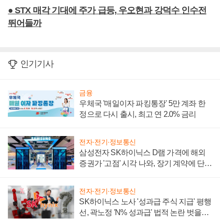
● STX 매각 기대에 주가 급등, 우오현과 강덕수 인수전
뛰어들까
인기기사
금융
우체국 '매일이자 파킹통장' 5만 계좌 한
정으로 다시 출시, 최고 연 2.0% 금리
전자·전기·정보통신
삼성전자 SK하이닉스 D램 가격에 해외
증권가 '고점' 시각 나와, 장기 계약에 단점
부각
전자·전기·정보통신
SK하이닉스 노사 '성과급 주식 지급' 평행
선, 곽노정 'N% 성과급' 법적 논란 벗을지