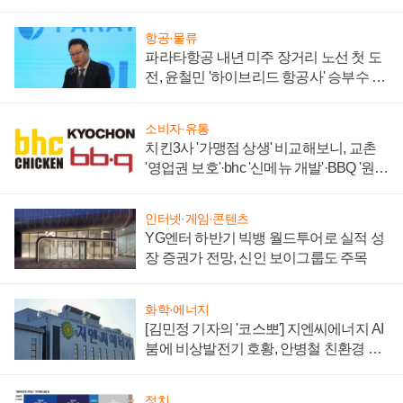
주목
항공·물류
파라타항공 내년 미주 장거리 노선 첫 도
전, 윤철민 '하이브리드 항공사' 승부수 통
할까
소비자·유통
치킨3사 '가맹점 상생' 비교해보니, 교촌
'영업권 보호'·bhc '신메뉴 개발'·BBQ '원가
부담'
인터넷·게임·콘텐츠
YG엔터 하반기 빅뱅 월드투어로 실적 성
장 증권가 전망, 신인 보이그룹도 주목
화학·에너지
[김민정 기자의 '코스뽀'] 지엔씨에너지 AI
붐에 비상발전기 호황, 안병철 친환경 에
너지 발전전문기업 향한다
정치