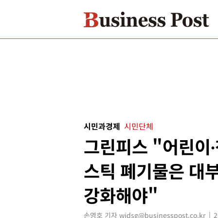
시민과경제
시민단체
그린피스 "어린이
스틱 폐기물은 대부
강화해야"
손영호 기자 widsg@businesspost.co.kr
2