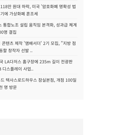
118만 원대 하락, 미국 '암호화폐 명확성 법
연기에 가상화폐 혼조세
스 통합노조 설립 움직임 본격화, 성과급 체계
00명 결집
콘텐츠 제작 '앰배서더' 2기 모집, "지방 점
동할 창작자 선발 ..
국 LA다저스 홈구장에 235m 길이 전광판
2B 디스플레이 사업..
드 텍사스로드하우스 잠실본점, 개점 100일
천 명 방문