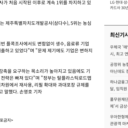
사가 처음 시작된 이후로 계속 1위를 차지하고 있
LG·현대·삼
장
카드사 30년
에 '초집중' 
위는 제주특별자치도개발공사(삼다수), 5위는 농심
최신기
번 플콕조사에서도 변함없이 생수, 음료류 기업
우체국 '매
배출하고 있었다"며 "문제 제기에도 기업은 변하지
시, 최고 연
공정위 농
 감축을 요구하는 목소리가 높아지고 있음에도 기
아닌데도 
 전략은 빠져 있다"며 "정부는 탈플라스틱로드맵
하나금융그룹
업차원에서 재사용, 리필 확대와 과대포장 규제를
달, 임직원
고 말했다. 손영호 기자
풀무원재단
제'서 금상
우아한형제
배포금지>
관광객 마