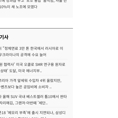
에 성과급 두고 '노조 통합' 움직임, 사흘 만
10%이 새 노조에 모였다
 기사
 "정제연료 3만 톤 한국에서 러시아로 이
 우크라이나의 공격에 수요 늘어
원 협력사' 미국 오클로 SMR 연구용 원자로
 상태' 도달, 미국 에너지부..
코리아 가격 앞세워 수입차 4위 올랐지만,
·벤츠보다 높은 공임비에 소비자 ..
 올해 SUV 국내 베스트셀러 톱10에서 싼타
자리매김, 그랜저·아반떼 '세단..
18 '메모리 부족'에 출시 지연되나, 삼성디