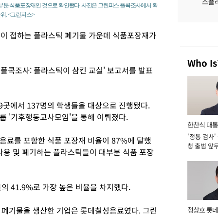
스플레
부분 식품포장재인 것으로 확인됐다. 사진은 그린피스 플콕조사에서 확
위. <그린피스>
들이 접하는 플라스틱 폐기물 가운데 식품포장재가
Who Is
5 플콕조사: 플라스틱이 삼킨 교실' 보고서를 발표
9곳에서 137명의 학생들을 대상으로 진행됐다.
룹 '기후행동교사모임'을 통해 이뤄졌다.
한찬식 대
'정통 검사'
서관
음료를 포함한 식품 포장재 비율이 87%에 달했
청 출범 앞
 사용 및 폐기하는 플라스틱들이 대부분 식품 포장
맡아 [2026
의 41.9%로 가장 높은 비율을 차지했다.
 폐기물을 생산한 기업은 롯데칠성음료였다. 그린
정상호 롯데