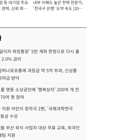
성 등 대기업 주요
내부 이해도 높은 전략 전문가,
 경력, 신뢰 회복
'전국구 은행' 도약 속도 [2026
[2026년]
년]
사
일이자 파킹통장' 5만 계좌 한정으로 다시 출
 2.0% 금리
협하나로유통에 과징금 약 5억 부과, 신상품
장려금 받아
 명동 소상공인에 '행복상자' 200여 개 전
 70여 명 참여
 지원 어린이 창작극 2편, '국제과학연극
·동상 수상
들 부산 외식 사업자 대상 무료 교육, 외국인
케팅 지원