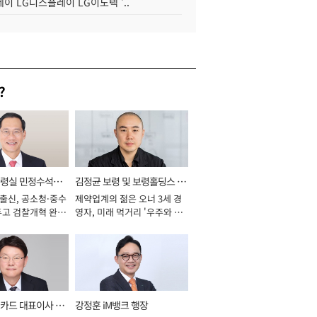
이 LG디스플레이 LG이노텍 '..
?
통령실 민정수석비
김정균 보령 및 보령홀딩스 대
 출신, 공소청·중수
제약업계의 젊은 오너 3세 경
표이사 사장
두고 검찰개혁 완수
영자, 미래 먹거리 '우주와 헬
년]
스케어' 공들여 [2026년]
카드 대표이사 사
강정훈 iM뱅크 행장