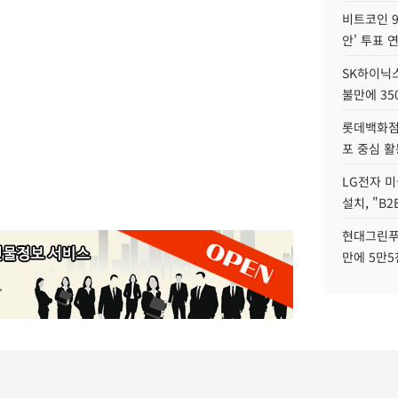
비트코인 9
안' 투표 
SK하이닉
불만에 35
롯데백화점 
포 중심 활
LG전자 미
설치, "B
현대그린푸
만에 5만5