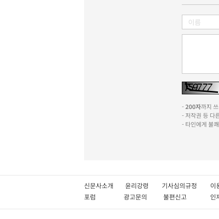
-
200자
까지 쓰실
- 저작권 등 
- 타인에게 불
신문사소개
윤리강령
기사심의규정
이
포럼
광고문의
불편신고