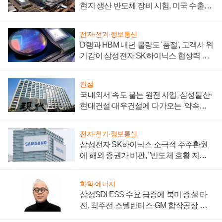
현지 생산 반도체 장비 시험, 미국 수출통
제 대비"
전자·전기·정보통신
D램과 HBM 내년 물량도 '품절', 고객사 위
기감이 삼성전자 SK하이닉스 협상력 더
키워
건설
국내외서 속도 붙는 원전 사업, 삼성물산·
현대건설·대우건설에 다가오는 '약속의
시간'
전자·전기·정보통신
삼성전자 SK하이닉스 소극적 주주환원
에 해외 증권가 비판, "반도체 호황 지속
성 의문"
화학·에너지
삼성SDI ESS 수요 급증에 북미 증설 타
진, 최주선 스텔란티스·GM 합작공장 건
설 재추진하나