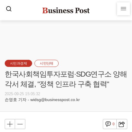
시민과경제
시민단체
한국사회책임투자포럼·SDG연구소 양해
각서 체결, "정책 인프라 구축 협력"
2025-09-25 15:05:32
손영호 기자 - widsg@businesspost.co.kr
0