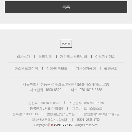
PC버전
회사소개
윤리강령
개인정보처리방침
이용자위원회
청소년보호정책
정정·반론보도
기사심의규정
불편신고
서울특별시 성동구 성수일로 39-34 서울숲더스페이스 12층
대표전화 : 1800-6522
팩스 : 070-4015-8658
편집국 : 070-4010-8512
사업본부 : 070-4010-7078
등록번호 : 서울 아 02897
제호 : 비즈니스포스트
등록일: 2013.11.13
발행·편집인 : 강석운
발행일자: 2013년 12월 2일
청소년보호책임자 : 강석운
ISSN : 2636-171X
Copyright ⓒ
B
USINESSPOST
. All rights reserved.