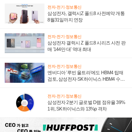
전자·전기·정보통신
삼성전자, 갤럭시Z 폴드8 사전예약 개통
8월31일까지 연장
전자·전기·정보통신
삼성전자 갤럭시 Z 폴드8 시리즈 사전 판
매 '144만 대' 역대 최대
전자·전기·정보통신
엔비디아 '루빈 울트라'에도 HBM4 탑재
검토, 삼성전자·SK하이닉스 HBM4 수율
에 주도권 갈린다
전자·전기·정보통신
삼성전자 2분기 글로벌 D램 점유율 39%
1위, SK하이닉스와 13%p 격차