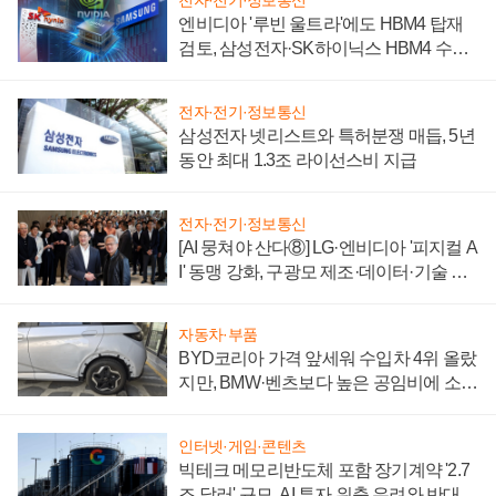
전자·전기·정보통신
엔비디아 '루빈 울트라'에도 HBM4 탑재
검토, 삼성전자·SK하이닉스 HBM4 수율
에 주도권 갈린다
전자·전기·정보통신
삼성전자 넷리스트와 특허분쟁 매듭, 5년
동안 최대 1.3조 라이선스비 지급
전자·전기·정보통신
[AI 뭉쳐야 산다⑧] LG·엔비디아 '피지컬 A
I' 동맹 강화, 구광모 제조·데이터·기술 결
집해 종합 로보틱스 기업으로
자동차·부품
BYD코리아 가격 앞세워 수입차 4위 올랐
지만, BMW·벤츠보다 높은 공임비에 소비
자 불만 폭발
인터넷·게임·콘텐츠
빅테크 메모리반도체 포함 장기계약 '2.7
조 달러' 규모, AI 투자 위축 우려와 반대