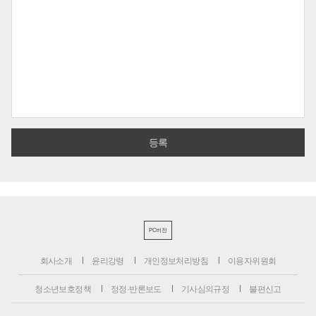
PC버전
회사소개
윤리강령
개인정보처리방침
이용자위원회
청소년보호정책
정정·반론보도
기사심의규정
불편신고