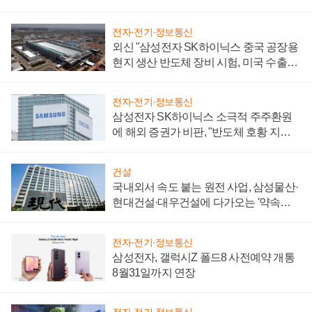
전자·전기·정보통신
외신 "삼성전자 SK하이닉스 중국 공장용
현지 생산 반도체 장비 시험, 미국 수출통
제 대비"
전자·전기·정보통신
삼성전자 SK하이닉스 소극적 주주환원
에 해외 증권가 비판, "반도체 호황 지속
성 의문"
건설
국내외서 속도 붙는 원전 사업, 삼성물산·
현대건설·대우건설에 다가오는 '약속의
시간'
전자·전기·정보통신
삼성전자, 갤럭시Z 폴드8 사전예약 개통
8월31일까지 연장