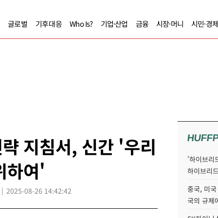
글로벌
기후대응
Who Is?
기업·산업
금융
시장·머니
시민·경
HUFF
략 지침서, 신간 '우리
'하이브리드
위하여'
하이브리드
중국, 미국
2025-08-26 14:42:42
국의 규제에