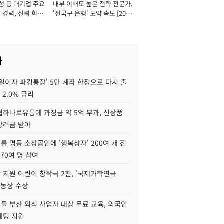
성 등 대기업 주요
내부 이해도 높은 전략 전문가,
 경력, 신뢰 회복
'전국구 은행' 도약 속도 [2026
[2026년]
년]
사
일이자 파킹통장' 5만 계좌 한정으로 다시 출
 2.0% 금리
협하나로유통에 과징금 약 5억 부과, 신상품
장려금 받아
 명동 소상공인에 '행복상자' 200여 개 전
 70여 명 참여
 지원 어린이 창작극 2편, '국제과학연극
·동상 수상
들 부산 외식 사업자 대상 무료 교육, 외국인
케팅 지원