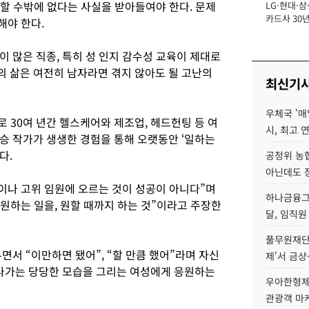
부족할 수밖에 없다는 사실을 받아들여야 한다. 문제
LG·현대·삼
장
카드사 30년
해야 한다.
에 '초집중' 
 많은 직종, 특히 성 인지 감수성 교육이 제대로
 삶은 여전히 남자라면 겪지 않아도 될 고난의
최신기
우체국 '매
로 30여 년간 헬스케어와 제조업, 헤드헌팅 등 여
시, 최고 연
승 작가가 생생한 경험을 통해 오랫동안 ‘일하는
했다.
공정위 농
아닌데도 
직이나 고위 임원에 오르는 것이 성공이 아니다”며
하나금융그룹
 원하는 일을, 원할 때까지 하는 것”이라고 주장한
달, 임직원
풀무원재단
면서 “이만하면 됐어”, “할 만큼 했어”라며 자신
제'서 금상
 나가는 당당한 모습을 그리는 여성에게 응원하는
우아한형제
관광객 마