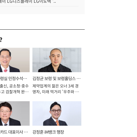
이 LG디스플레이 LG이노텍 '..
?
통령실 민정수석비
김정균 보령 및 보령홀딩스 대
 출신, 공소청·중수
제약업계의 젊은 오너 3세 경
표이사 사장
두고 검찰개혁 완수
영자, 미래 먹거리 '우주와 헬
년]
스케어' 공들여 [2026년]
카드 대표이사 사
강정훈 iM뱅크 행장