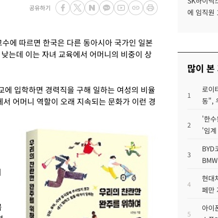
SK하이닉스
공유하기
에 임직원 
교수에 따르면 한국은 다른 동아시아 국가인 일본
 낮는데 이는 자녀 교육에서 어머니의 비중이 상
많이 본
교에 입학하면 경력직을 구해 일하는 여성의 비율
로이터
1
에서 어머니 역할이 오래 지속되는 문화가 이런 경
동",
'한수
2
'임계
BYD
3
BMW
여
현대차
4
페만 
꼽
아이폰
5