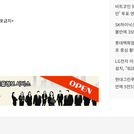
비트코인 9
안' 투표 
배포금지>
SK하이닉
불만에 35
롯데백화점 
포 중심 활
LG전자 미
설치, "B
현대그린푸
만에 5만5