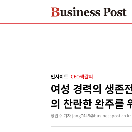
인사이트
CEO책갈피
여성 경력의 생존전
의 찬란한 완주를 
장원수 기자 jang7445@businesspost.co.kr