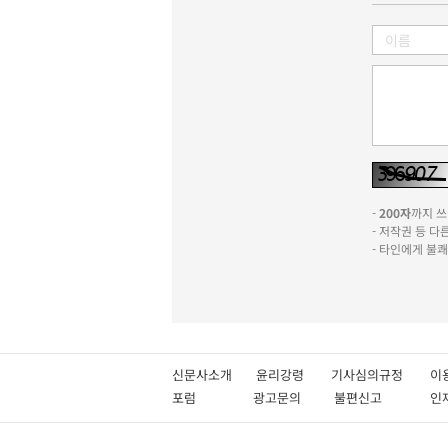
-
200자
까지 쓰실
- 저작권 등 
- 타인에게 불
신문사소개
윤리강령
기사심의규정
이
포럼
광고문의
불편신고