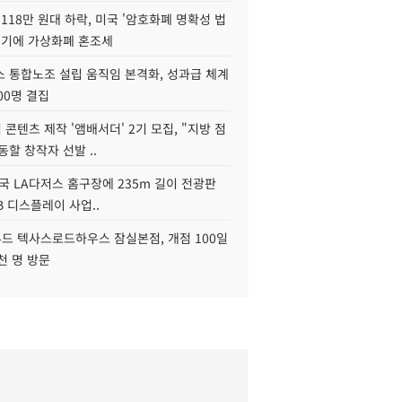
118만 원대 하락, 미국 '암호화폐 명확성 법
연기에 가상화폐 혼조세
스 통합노조 설립 움직임 본격화, 성과급 체계
00명 결집
콘텐츠 제작 '앰배서더' 2기 모집, "지방 점
동할 창작자 선발 ..
국 LA다저스 홈구장에 235m 길이 전광판
2B 디스플레이 사업..
드 텍사스로드하우스 잠실본점, 개점 100일
천 명 방문