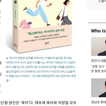
경
스플레
어
신
수
Who Is
▲ ‘우리의 찬란한 완주를 위하여’는 치열하게 달려온 한 여성
한찬식 대
여
CEO의 이야기이자 같은 시대를 사는 우리의 자화상이다. 인생의
'정통 검사'
서관
레이스를 정신적·신체적으로 건강하게 완주할 지혜를 전해준다.
청 출범 앞
열심히 달리다가 오버페이스로 지치거나 이만 포기하고 싶을 때
직
맡아 [2026
이 책을 펴보기 바란다. <안지형 의학전문 PD·내과 전문의의 추천
글>
이
.
단절 원인은 ‘육아’다. 애초에 육아와 직장일 모두
정상호 롯데