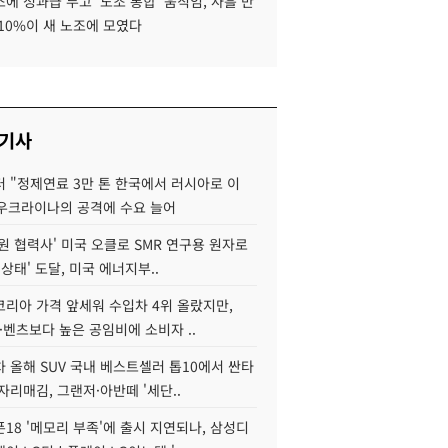
에 성과급 두고 '노조 통합' 움직임, 사흘 만
10%이 새 노조에 모였다
 기사
 "정제연료 3만 톤 한국에서 러시아로 이
 우크라이나의 공격에 수요 늘어
원 협력사' 미국 오클로 SMR 연구용 원자로
 상태' 도달, 미국 에너지부..
코리아 가격 앞세워 수입차 4위 올랐지만,
·벤츠보다 높은 공임비에 소비자 ..
 올해 SUV 국내 베스트셀러 톱10에서 싼타
자리매김, 그랜저·아반떼 '세단..
18 '메모리 부족'에 출시 지연되나, 삼성디