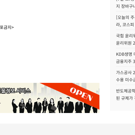
지 장바구
[오늘의 주
라, 코스피
배포금지>
국힘 윤리위
윤리위원 
KDB생명
금융지주 
가스공사 2
수용 미수금
반도체공학
된 규제가 