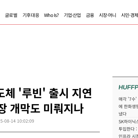
글로벌
기후대응
Who Is?
기업·산업
금융
시장·머니
시민·경
HUFF
도체 '루빈' 출시 지연
매각 '7수
시장 개막도 미뤄지나
에 한화생
냈다
5-08-14 10:02:09
SK하이닉스
투입한다 :
인프라 시