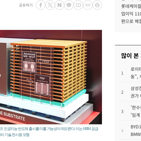
공유하기
롯데케미칼
업이익 11
편으로 체
많이 본
로이터
1
동",
삼성전
2
권가 
'한수
3
'임계
BYD
리즈 인공지능 반도체 출시를 미룰 가능성이 떠오른다. 이는 HBM 공급
4
BMW
리 기술 전시용 모형.