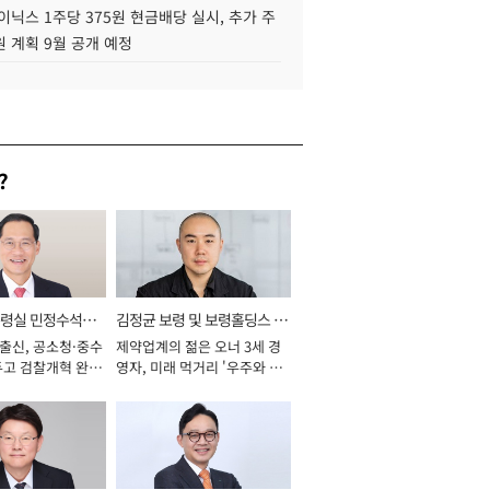
이닉스 1주당 375원 현금배당 실시, 추가 주
 계획 9월 공개 예정
?
통령실 민정수석비
김정균 보령 및 보령홀딩스 대
 출신, 공소청·중수
제약업계의 젊은 오너 3세 경
표이사 사장
두고 검찰개혁 완수
영자, 미래 먹거리 '우주와 헬
년]
스케어' 공들여 [2026년]