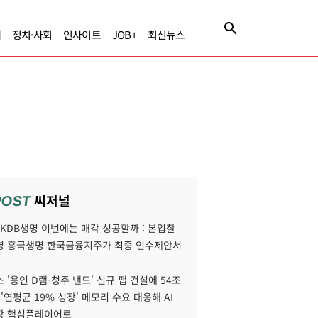
제
정치·사회
인사이트
JOB+
최신뉴스
씨저널
POST
' KDB생명 이번에는 매각 성공할까 : 본입찰
명 흥국생명 한국금융지주가 최종 인수제안서
 '용인 D램-청주 낸드' 신규 팹 건설에 54조
 '연평균 19% 성장' 메모리 수요 대응해 AI
장 핵심플레이어로