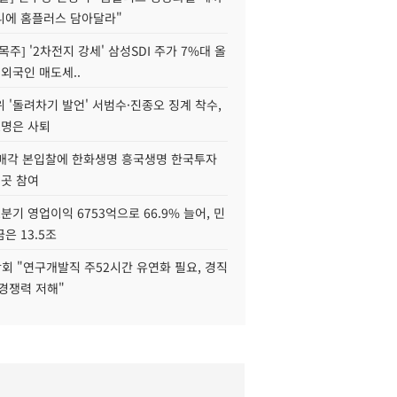
니에 홈플러스 담아달라"
목주] '2차전지 강세' 삼성SDI 주가 7%대 올
 외국인 매도세..
 '돌려차기 발언' 서범수·진종오 징계 착수,
2명은 사퇴
 매각 본입찰에 한화생명 흥국생명 한국투자
3곳 참여
분기 영업이익 6753억으로 66.9% 늘어, 민
은 13.5조
회 "연구개발직 주52시간 유연화 필요, 경직
경쟁력 저해"