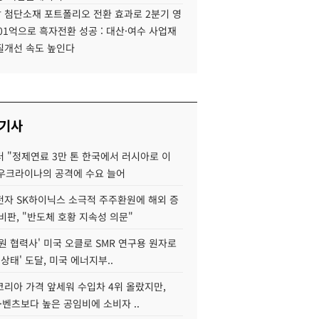
 첨단소재 포트폴리오 전환 효과로 2분기 영
01억으로 흑자전환 성공 : 대산·여수 사업재
질개선 속도 높인다
 기사
 "정제연료 3만 톤 한국에서 러시아로 이
 우크라이나의 공격에 수요 늘어
자 SK하이닉스 소극적 주주환원에 해외 증
비판, "반도체 호황 지속성 의문"
원 협력사' 미국 오클로 SMR 연구용 원자로
 상태' 도달, 미국 에너지부..
코리아 가격 앞세워 수입차 4위 올랐지만,
·벤츠보다 높은 공임비에 소비자 ..