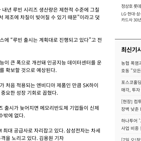
정상호 롯데
 내년 루빈 시리즈 생산량은 제한적 수준에 그칠
LG·현대·삼
장
서 제조에 차질이 빚어질 수 있기 때문”이라고 덧
카드사 30년
에 '초집중' 
스에 “루빈 출시는 계획대로 진행되고 있다”고 전
최신기
능이 큰 폭으로 개선돼 인공지능 데이터센터를 운
농협 폭염과
를 확보할 것으로 예상된다.
호동 "모든
포스코홀딩
리가 처음 적용되는 엔비디아 제품인 만큼 SK하이
매각, 투자
 중요한 성장 기회로 꼽혔다.
[현장] 컴
즈 출시가 늦어지면 메모리반도체 기업들이 신제
장벽 낮춘 
수밖에 없다.
하나투어 '
사업 비중 
M 최대 공급사로 자리잡고 있다. 삼성전자는 차세
추격을 노리고 있다. 김용원 기자
[7일 오!