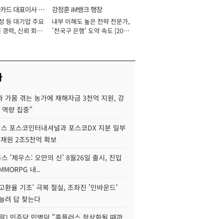
카드 대표이사 사
강정훈 iM뱅크 행장
성 등 대기업 주요
내부 이해도 높은 전략 전문가,
 경력, 신뢰 회복
'전국구 은행' 도약 속도 [2026
[2026년]
년]
사
 가뭄 겪는 농가에 재해자금 3천억 지원, 강
 역량 집중"
스 포스코인터내셔널과 포스코DX 지분 일부
 재원 2조5천억 확보
투스 '제우스: 오만의 신' 8월26일 출시, 진입
MMORPG 내..
고환율 기조' 극복 절실, 조좌진 '인바운드'
늘려 답 찾는다
정말] 민주당 민병덕 "홈플러스 정상화될 때까