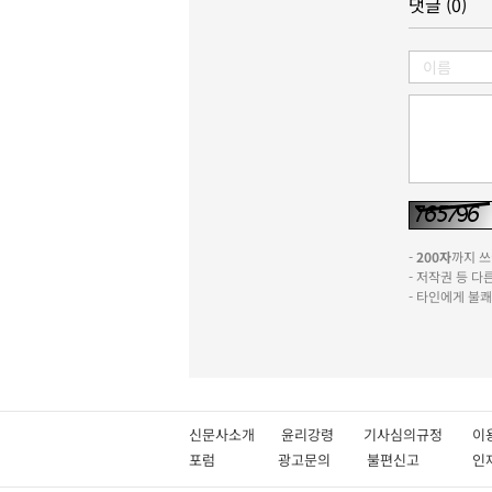
댓글 (0)
-
200자
까지 쓰실
- 저작권 등 
- 타인에게 불
신문사소개
윤리강령
기사심의규정
이
포럼
광고문의
불편신고