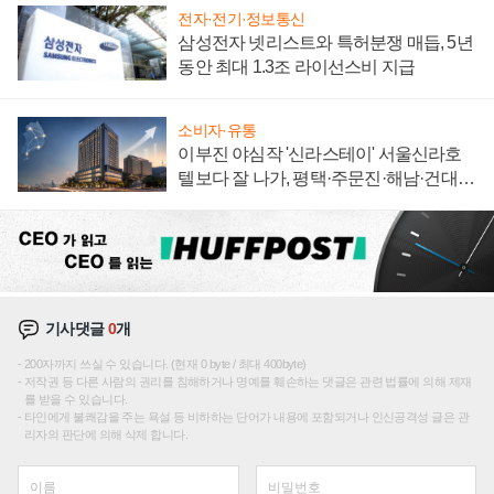
전자·전기·정보통신
삼성전자 넷리스트와 특허분쟁 매듭, 5년
동안 최대 1.3조 라이선스비 지급
소비자·유통
이부진 야심작 '신라스테이' 서울신라호
텔보다 잘 나가, 평택·주문진·해남·건대로
성장판 더 넓힌다
기사댓글
0
개
200자까지 쓰실 수 있습니다. (현재 0 byte / 최대 400byte)
저작권 등 다른 사람의 권리를 침해하거나 명예를 훼손하는 댓글은 관련 법률에 의해 제재
를 받을 수 있습니다.
타인에게 불쾌감을 주는 욕설 등 비하하는 단어가 내용에 포함되거나 인신공격성 글은 관
리자의 판단에 의해 삭제 합니다.