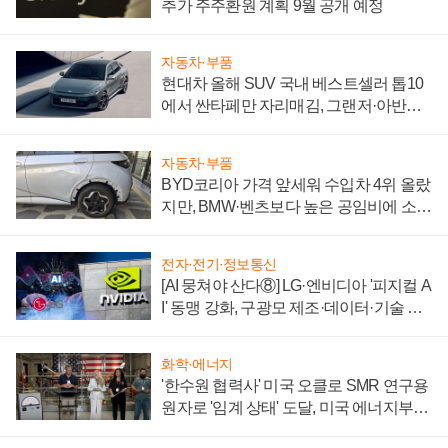
추가 주주환원 계획 9월 공개 예정
자동차·부품
현대차 올해 SUV 국내 베스트셀러 톱10
에서 싼타페만 자리매김, 그랜저·아반떼
'세단 쌍끌이'로 내수 방어
자동차·부품
BYD코리아 가격 앞세워 수입차 4위 올랐
지만, BMW·벤츠보다 높은 공임비에 소비
자 불만 폭발
전자·전기·정보통신
[AI 뭉쳐야 산다⑧] LG·엔비디아 '피지컬 A
I' 동맹 강화, 구광모 제조·데이터·기술 결
집해 종합 로보틱스 기업으로
화학·에너지
'한수원 협력사' 미국 오클로 SMR 연구용
원자로 '임계 상태' 도달, 미국 에너지부
"중요한 이정표"