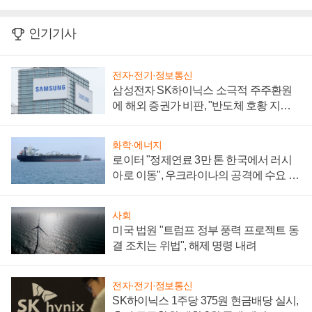
인기기사
전자·전기·정보통신
삼성전자 SK하이닉스 소극적 주주환원
에 해외 증권가 비판, "반도체 호황 지속
성 의문"
화학·에너지
로이터 "정제연료 3만 톤 한국에서 러시
아로 이동", 우크라이나의 공격에 수요 늘
어
사회
미국 법원 "트럼프 정부 풍력 프로젝트 동
결 조치는 위법", 해제 명령 내려
전자·전기·정보통신
SK하이닉스 1주당 375원 현금배당 실시,