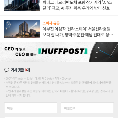
빅테크 메모리반도체 포함 장기계약 '2.7조
달러' 규모, AI 투자 위축 우려와 반대 신호
소비자·유통
이부진 야심작 '신라스테이' 서울신라호텔
보다 잘 나가, 평택·주문진·해남·건대로 성
장판 더 넓힌다
기사댓글
0
개
200자까지 쓰실 수 있습니다. (현재 0 byte / 최대 400byte)
저작권 등 다른 사람의 권리를 침해하거나 명예를 훼손하는 댓글은 관련 법률에 의해 제재를 받을
수 있습니다.
타인에게 불쾌감을 주는 욕설 등 비하하는 단어가 내용에 포함되거나 인신공격성 글은 관리자의 판
단에 의해 삭제 합니다.