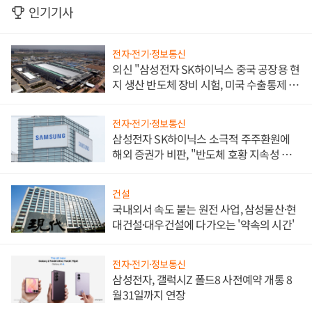
인기기사
전자·전기·정보통신
외신 "삼성전자 SK하이닉스 중국 공장용 현
지 생산 반도체 장비 시험, 미국 수출통제 대
비"
전자·전기·정보통신
삼성전자 SK하이닉스 소극적 주주환원에
해외 증권가 비판, "반도체 호황 지속성 의
문"
건설
국내외서 속도 붙는 원전 사업, 삼성물산·현
대건설·대우건설에 다가오는 '약속의 시간'
전자·전기·정보통신
삼성전자, 갤럭시Z 폴드8 사전예약 개통 8
월31일까지 연장