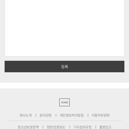
PC버전
회사소개
윤리강령
개인정보처리방침
이용자위원회
청소년보호정책
정정·반론보도
기사심의규정
불편신고