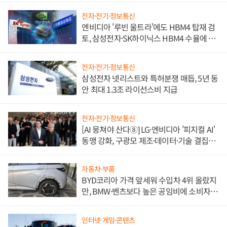
전자·전기·정보통신
엔비디아 '루빈 울트라'에도 HBM4 탑재 검
토, 삼성전자·SK하이닉스 HBM4 수율에 주
도권 갈린다
전자·전기·정보통신
삼성전자 넷리스트와 특허분쟁 매듭, 5년 동
안 최대 1.3조 라이선스비 지급
전자·전기·정보통신
[AI 뭉쳐야 산다⑧] LG·엔비디아 '피지컬 AI'
동맹 강화, 구광모 제조·데이터·기술 결집
해 종합 로보틱스 기업으로
자동차·부품
BYD코리아 가격 앞세워 수입차 4위 올랐지
만, BMW·벤츠보다 높은 공임비에 소비자
불만 폭발
인터넷·게임·콘텐츠