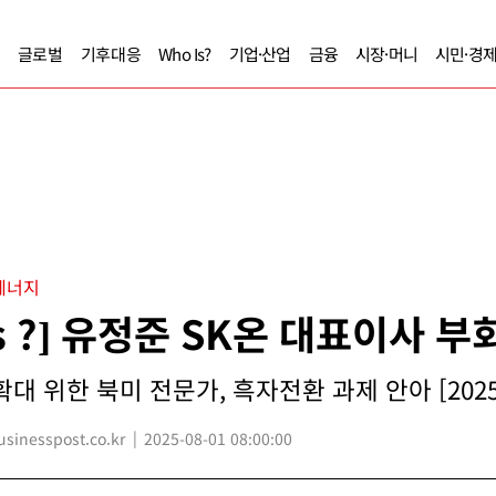
글로벌
기후대응
Who Is?
기업·산업
금융
시장·머니
시민·경
에너지
Is ?] 유정준 SK온 대표이사 부
대 위한 북미 전문가, 흑자전환 과제 안아 [202
inesspost.co.kr
2025-08-01 08:00:00