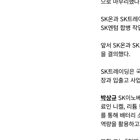
으로 마무리했다
SK온과 SK트레이
SK엔텀 합병 작
앞서 SK온과 S
을 결의했다.
SK트레이딩은 국
장과 입출고 사업
박상규
SK이노베
료인 니켈, 리튬
를 통해 배터리 
역량을 활용하고