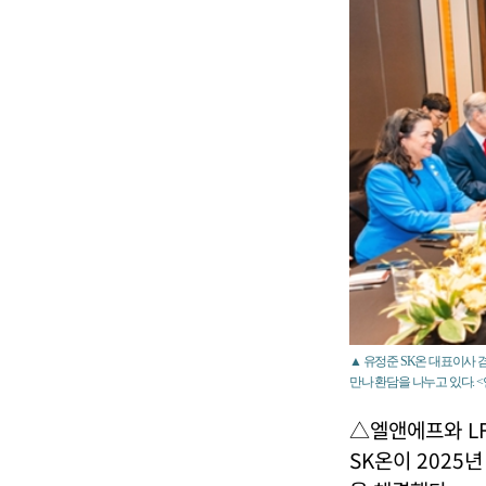
▲ 유정준 SK온 대표이사 
만나 환담을 나누고 있다. 
△엘앤에프와 LF
SK온이 2025년