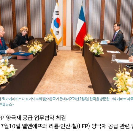
겸 SK아메리카스 대표이사 부회장(오른쪽 가운데)이 2024년 7월8일 한국을 방문한 그렉 애버트 
<연합뉴스>
P 양극재 공급 업무협약 체결
 7월10일 엘앤에프와 리튬·인산·철(LFP) 양극재 공급 관련