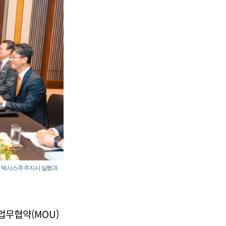
미국 텍사스주 주지사 일행과
 업무협약(MOU)