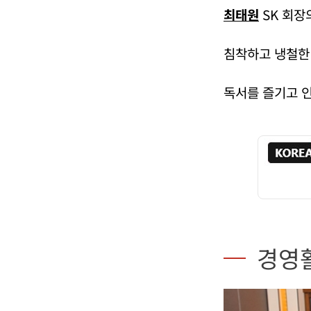
최태원
SK 회장
침착하고 냉철한
독서를 즐기고 인
경영