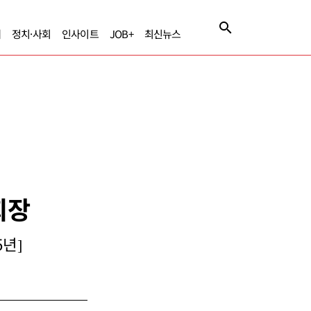
제
정치·사회
인사이트
JOB+
최신뉴스
회장
5년]