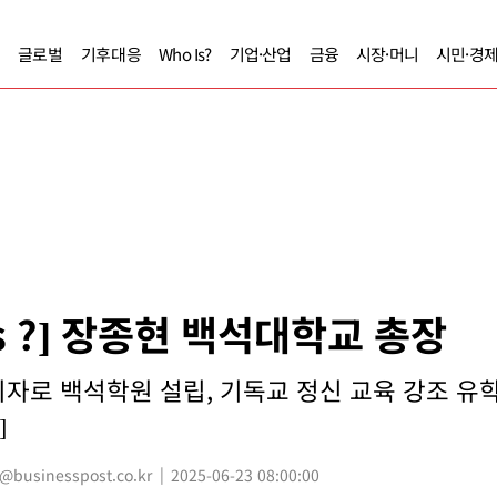
글로벌
기후대응
Who Is?
기업·산업
금융
시장·머니
시민·경
Is ?] 장종현 백석대학교 총장
자로 백석학원 설립, 기독교 정신 교육 강조 유
]
usinesspost.co.kr
2025-06-23 08:00:00