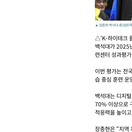
▲ 장종현 백석대 총장(왼쪽
△‘K-하이테크 
백석대가 2025
련센터 성과평가
이번 평가는 전국
습 중심 훈련 운
백석대는 디지털 
70% 이상으로 
적응력을 높이고,
장종현은 “지역