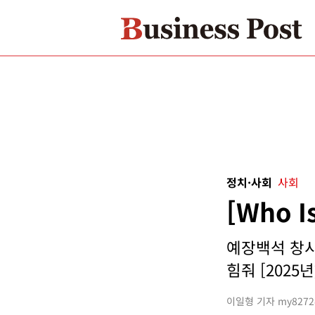
정치·사회
사회
[Who 
예장백석 창시
힘줘 [2025년
이일형 기자 my8272@b