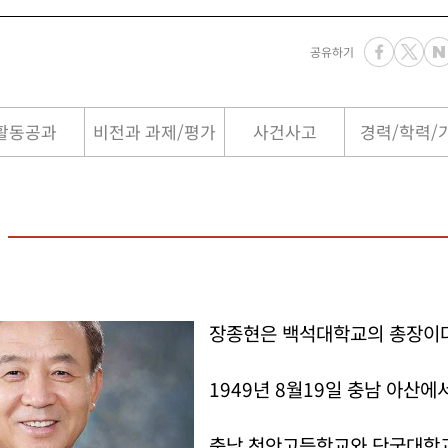
공유하기
활동공과
비전과 과제/평가
사건사고
경력/학력/
장종현은 백석대학교의 총장이다
1949년 8월19일 충남 아산에
충남 천안고등학교와 단국대학