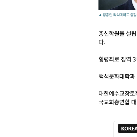
▲ 장종현 백석대학교 총장
총신학원을 설립
다.
횡령죄로 징역 3
백석문화대학과 
대한예수교장로회
국교회총연합 대