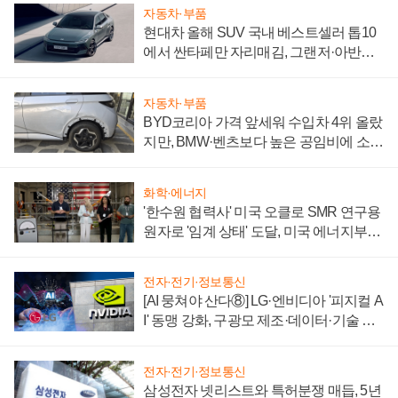
자동차·부품
현대차 올해 SUV 국내 베스트셀러 톱10
에서 싼타페만 자리매김, 그랜저·아반떼
'세단 쌍끌이'로 내수 방어
자동차·부품
BYD코리아 가격 앞세워 수입차 4위 올랐
지만, BMW·벤츠보다 높은 공임비에 소비
자 불만 폭발
화학·에너지
'한수원 협력사' 미국 오클로 SMR 연구용
원자로 '임계 상태' 도달, 미국 에너지부
"중요한 이정표"
전자·전기·정보통신
[AI 뭉쳐야 산다⑧] LG·엔비디아 '피지컬 A
I' 동맹 강화, 구광모 제조·데이터·기술 결
집해 종합 로보틱스 기업으로
전자·전기·정보통신
삼성전자 넷리스트와 특허분쟁 매듭, 5년