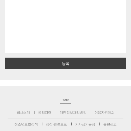
PC버전
회사소개
윤리강령
개인정보처리방침
이용자위원회
청소년보호정책
정정·반론보도
기사심의규정
불편신고