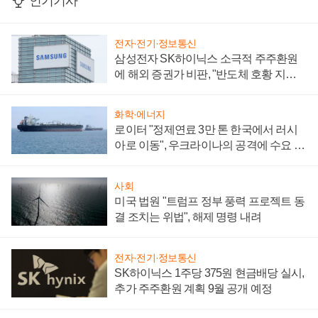
인기기사
전자·전기·정보통신
삼성전자 SK하이닉스 소극적 주주환원
에 해외 증권가 비판, "반도체 호황 지속
성 의문"
화학·에너지
로이터 "정제연료 3만 톤 한국에서 러시
아로 이동", 우크라이나의 공격에 수요 늘
어
사회
미국 법원 "트럼프 정부 풍력 프로젝트 동
결 조치는 위법", 해제 명령 내려
전자·전기·정보통신
SK하이닉스 1주당 375원 현금배당 실시,
추가 주주환원 계획 9월 공개 예정