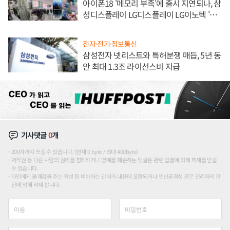
아이폰18 '메모리 부족'에 출시 지연되나, 삼
성디스플레이 LG디스플레이 LG이노텍 '탈
애플' 수익 다각화 속도
전자·전기·정보통신
삼성전자 넷리스트와 특허분쟁 매듭, 5년 동
안 최대 1.3조 라이선스비 지급
기사댓글
0
개
200자까지 쓰실 수 있습니다. (현재 0 byte / 최대 400byte)
저작권 등 다른 사람의 권리를 침해하거나 명예를 훼손하는 댓글은 관련 법률에 의해 제재를 받을
수 있습니다.
타인에게 불쾌감을 주는 욕설 등 비하하는 단어가 내용에 포함되거나 인신공격성 글은 관리자의 판
단에 의해 삭제 합니다.