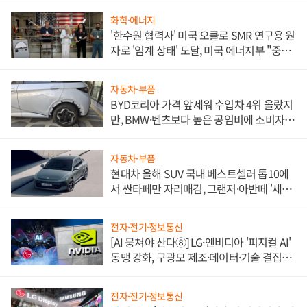
화학·에너지
'한수원 협력사' 미국 오클로 SMR 연구용 원
자로 '임계 상태' 도달, 미국 에너지부 "중요
한 이정표"
자동차·부품
BYD코리아 가격 앞세워 수입차 4위 올랐지
만, BMW·벤츠보다 높은 공임비에 소비자
불만 폭발
자동차·부품
현대차 올해 SUV 국내 베스트셀러 톱10에
서 싼타페만 자리매김, 그랜저·아반떼 '세단
쌍끌이'로 내수 방어
전자·전기·정보통신
[AI 뭉쳐야 산다⑧] LG·엔비디아 '피지컬 AI'
동맹 강화, 구광모 제조·데이터·기술 결집
해 종합 로보틱스 기업으로
전자·전기·정보통신