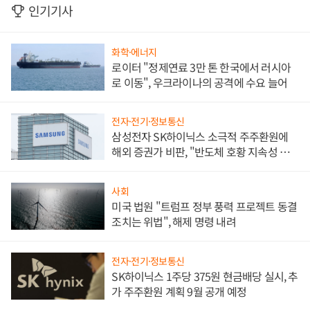
인기기사
화학·에너지
로이터 "정제연료 3만 톤 한국에서 러시아
로 이동", 우크라이나의 공격에 수요 늘어
전자·전기·정보통신
삼성전자 SK하이닉스 소극적 주주환원에
해외 증권가 비판, "반도체 호황 지속성 의
문"
사회
미국 법원 "트럼프 정부 풍력 프로젝트 동결
조치는 위법", 해제 명령 내려
전자·전기·정보통신
SK하이닉스 1주당 375원 현금배당 실시, 추
가 주주환원 계획 9월 공개 예정