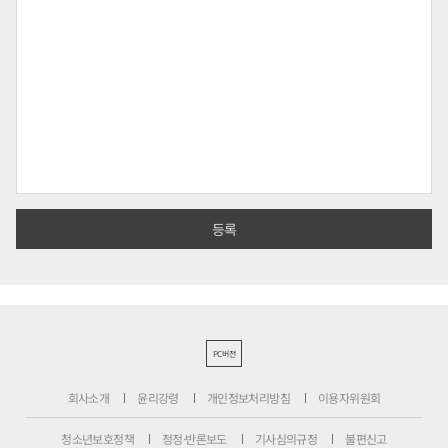
PC버전
회사소개
윤리강령
개인정보처리방침
이용자위원회
청소년보호정책
정정·반론보도
기사심의규정
불편신고