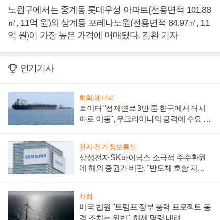
노원구에서는 중계동 롯데우성 아파트(전용면적 101.88
㎡, 11억 원)와 상계동 포레나노원(전용면적 84.97㎡, 11
억 원)이 가장 높은 가격에 매매됐다. 김환 기자
인기기사
화학·에너지
로이터 "정제연료 3만 톤 한국에서 러시
아로 이동", 우크라이나의 공격에 수요 늘
어
전자·전기·정보통신
삼성전자 SK하이닉스 소극적 주주환원
에 해외 증권가 비판, "반도체 호황 지속
성 의문"
사회
미국 법원 "트럼프 정부 풍력 프로젝트 동
결 조치는 위법", 해제 명령 내려