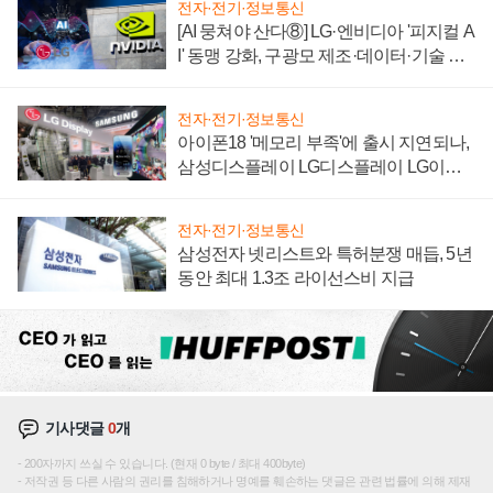
전자·전기·정보통신
[AI 뭉쳐야 산다⑧] LG·엔비디아 '피지컬 A
I' 동맹 강화, 구광모 제조·데이터·기술 결
집해 종합 로보틱스 기업으로
전자·전기·정보통신
아이폰18 '메모리 부족'에 출시 지연되나,
삼성디스플레이 LG디스플레이 LG이노
텍 '탈애플' 수익 다각화 속도
전자·전기·정보통신
삼성전자 넷리스트와 특허분쟁 매듭, 5년
동안 최대 1.3조 라이선스비 지급
기사댓글
0
개
200자까지 쓰실 수 있습니다. (현재 0 byte / 최대 400byte)
저작권 등 다른 사람의 권리를 침해하거나 명예를 훼손하는 댓글은 관련 법률에 의해 제재