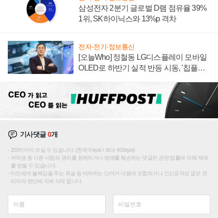
삼성전자 2분기 글로벌 D램 점유율 39%
1위, SK하이닉스와 13%p 격차
전자·전기·정보통신
[오늘Who] 정철동 LG디스플레이 모바일
OLED로 하반기 실적 반등 시동, '칩플레
이션'에 가격 인하 압박은 부담
기사댓글
0
개
200자까지 쓰실 수 있습니다. (현재 0 byte / 최대 400byte)
저작권 등 다른 사람의 권리를 침해하거나 명예를 훼손하는 댓글은 관련 법률에 의해 제재
를 받을 수 있습니다.
타인에게 불쾌감을 주는 욕설 등 비하하는 단어가 내용에 포함되거나 인신공격성 글은 관
리자의 판단에 의해 삭제 합니다.