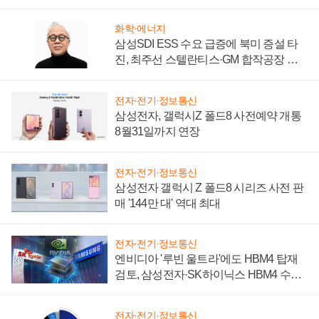
제 대비"
화학·에너지
삼성SDI ESS 수요 급증에 북미 증설 타
진, 최주선 스텔란티스·GM 합작공장 건
설 재추진하나
전자·전기·정보통신
삼성전자, 갤럭시Z 폴드8 사전예약 개통
8월31일까지 연장
전자·전기·정보통신
삼성전자 갤럭시 Z 폴드8 시리즈 사전 판
매 '144만 대' 역대 최대
전자·전기·정보통신
엔비디아 '루빈 울트라'에도 HBM4 탑재
검토, 삼성전자·SK하이닉스 HBM4 수율
에 주도권 갈린다
전자·전기·정보통신