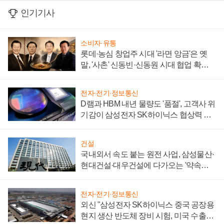
인기기사
소비자·유통
롯데·농심 창업주 시대 '라면 앙금'은 옛
말, '사촌' 신동빈·신동원 시대 협업 확대
일로
전자·전기·정보통신
D램과 HBM 내년 물량도 '품절', 고객사 위
기감이 삼성전자 SK하이닉스 협상력 더
키워
건설
국내외서 속도 붙는 원전 사업, 삼성물산·
현대건설·대우건설에 다가오는 '약속의
시간'
전자·전기·정보통신
외신 "삼성전자 SK하이닉스 중국 공장용
현지 생산 반도체 장비 시험, 미국 수출통