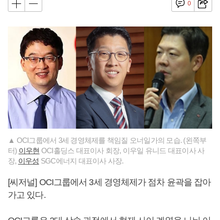
0
▲ OCI그룹에서 3세 경영체제를 책임질 오너일가의 모습. (왼쪽부
터)
이우현
OCI홀딩스 대표이사 회장, 이우일 유니드 대표이사 사
장,
이우성
SGC에너지 대표이사 사장.
[씨저널] OCI그룹에서 3세 경영체제가 점차 윤곽을 잡아
가고 있다.